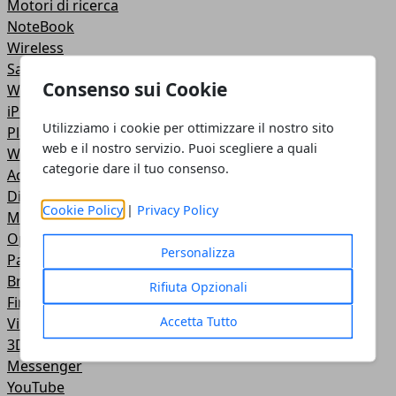
Motori di ricerca
NoteBook
Wireless
Samsung
Consenso sui Cookie
Web Master
iPod
Utilizziamo i cookie per ottimizzare il nostro sito
PlayStation
web e il nostro servizio. Puoi scegliere a quali
Wallpapers
categorie dare il tuo consenso.
Adobe
Dispositivi USB
Cookie Policy
|
Privacy Policy
Masterizzazione
Open Source
Personalizza
PayPal
Browser
Rifiuta Opzionali
Firefox
Accetta Tutto
Virus
3D
Messenger
YouTube