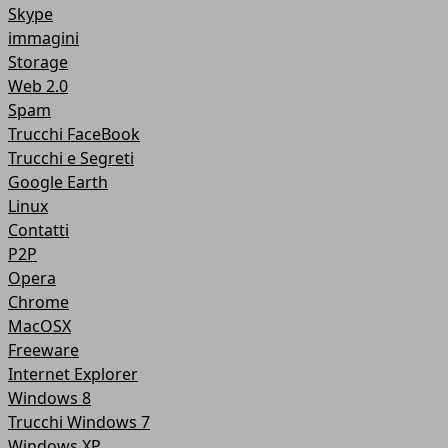
Skype
immagini
Storage
Web 2.0
Spam
Trucchi FaceBook
Trucchi e Segreti
Google Earth
Linux
Contatti
P2P
Opera
Chrome
MacOSX
Freeware
Internet Explorer
Windows 8
Trucchi Windows 7
Windows XP