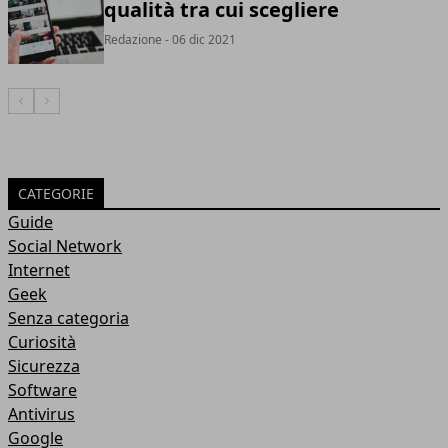
qualità tra cui scegliere
Redazione
- 06 dic 2021
Articolo Precedente
Articolo Successivo
CATEGORIE
Guide
Social Network
Internet
Geek
Senza categoria
Curiosità
Sicurezza
Software
Antivirus
Google