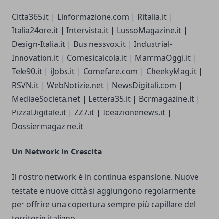
Citta365.it | Linformazione.com | Ritalia.it |
Italia24ore.it | Intervista.it | LussoMagazine.it |
Design-Italia.it | Businessvox.it | Industrial-
Innovation.it | Comesicalcola.it | MammaOggi.it |
Tele90.it | iJobs.it | Comefare.com | CheekyMag.it |
RSVN.it | WebNotizie.net | NewsDigitali.com |
MediaeSocieta.net | Lettera35.it | Bcrmagazine.it |
PizzaDigitale.it | ZZ7.it | Ideazionenews.it |
Dossiermagazine.it
Un Network in Crescita
Il nostro network è in continua espansione. Nuove
testate e nuove città si aggiungono regolarmente
per offrire una copertura sempre più capillare del
territorio italiano.