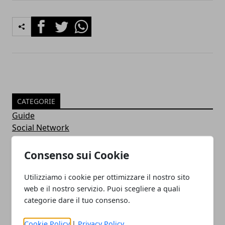
Facebook
Twitter
Whatsapp
CATEGORIE
Guide
Social Network
Internet
Geek
Consenso sui Cookie
Senza categoria
Curiosità
Utilizziamo i cookie per ottimizzare il nostro sito
Sicurezza
web e il nostro servizio. Puoi scegliere a quali
Software
categorie dare il tuo consenso.
Antivirus
Google
Cookie Policy
|
Privacy Policy