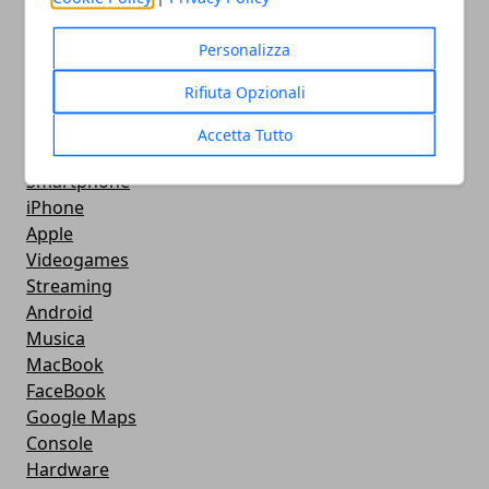
Utility
Giochi
Personalizza
Servizi online
Rifiuta Opzionali
Eventi
How To - Come Fare
Accetta Tutto
CMS
Smartphone
iPhone
Apple
Videogames
Streaming
Android
Musica
MacBook
FaceBook
Google Maps
Console
Hardware