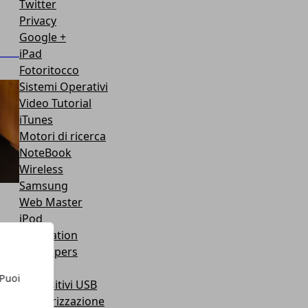
Twitter
Privacy
Google +
iPad
Fotoritocco
Sistemi Operativi
Video Tutorial
iTunes
Motori di ricerca
NoteBook
Wireless
Samsung
Web Master
iPod
PlayStation
Wallpapers
Adobe
 Puoi
Dispositivi USB
Masterizzazione