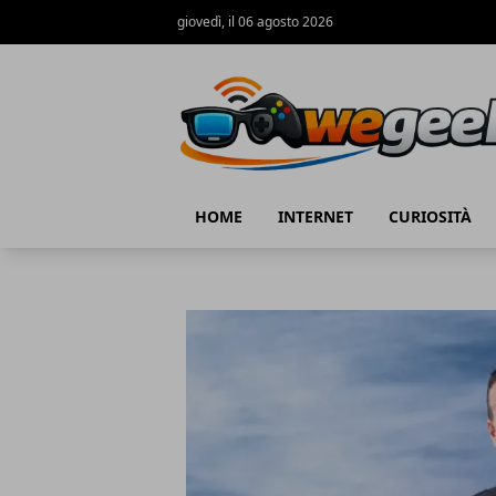
giovedì, il 06 agosto 2026
WeGeek.net
HOME
INTERNET
CURIOSITÀ
WeGeek.net
Articoli in Evidenza