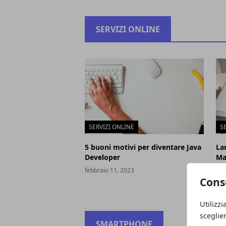
SERVIZI ONLINE
SERVIZI ONLINE
S
5 buoni motivi per diventare Java
La
Developer
Ma
ch
febbraio 11, 2023
vel
Cons
mag
Utilizzi
sceglie
SMARTPHONE