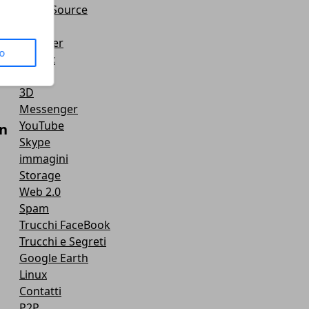
Open Source
PayPal
Browser
i
to
Firefox
Virus
3D
Messenger
YouTube
en
Skype
immagini
Storage
Web 2.0
Spam
Trucchi FaceBook
Trucchi e Segreti
Google Earth
Linux
Contatti
P2P