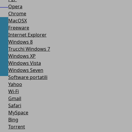
Opera
Chrome
MacOSX
Freeware
Internet Explorer
Windows 8
Trucchi Windows 7
Windows XP
Windows Vista
Windows Seven
Software portatili
Yahoo
Wi-Fi
Gmail
Safari
MySpace
Bing
Torrent