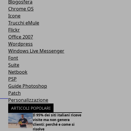
Blogosfera
Chrome OS
Icone
Trucchi eMule
Flickr
Office 2007
Wordpress
Windows Live Messenger
Font
Suite
Netbook
PSP
Guide Photoshop
Patch
Personalizzazione
ARTICOLI POPOLARI
Il 95% dei siti italiani riceve
visite ma non genera
clienti: perché e come si
risolve