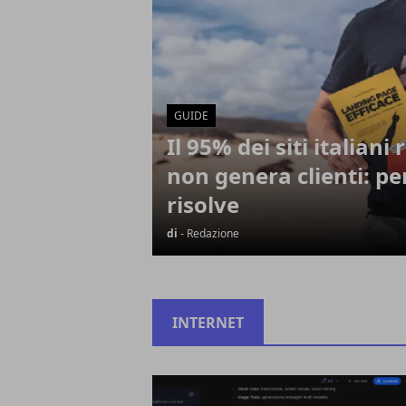
GUIDE
Il 95% dei siti italiani
non genera clienti: pe
risolve
di
- Redazione
INTERNET