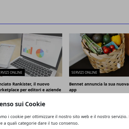
ERVIZI ONLINE
SERVIZI ONLINE
nciato Rankister, il nuovo
Bennet annuncia la sua nuova
rketplace per editori e aziende
app
e consente digital PR semplici e
gennaio 21, 2022
oci.
enso sui Cookie
gio 25, 2022
amo i cookie per ottimizzare il nostro sito web e il nostro servizio.
re a quali categorie dare il tuo consenso.