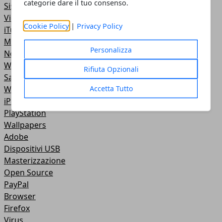
categorie dare il tuo consenso.
Sistemi Operativi
Video Tutorial
Cookie Policy
|
Privacy Policy
iTunes
Motori di ricerca
Personalizza
NoteBook
Wireless
Rifiuta Opzionali
Samsung
Accetta Tutto
Web Master
iPod
PlayStation
Wallpapers
Adobe
Dispositivi USB
Masterizzazione
Open Source
PayPal
Browser
Firefox
Virus