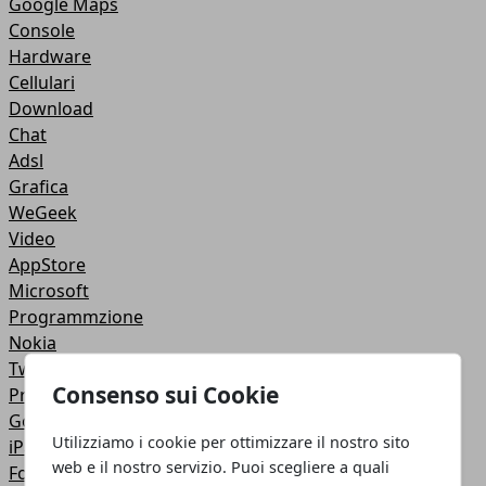
Google Maps
Console
Hardware
Cellulari
Download
Chat
Adsl
Grafica
WeGeek
Video
AppStore
Microsoft
Programmzione
Nokia
Twitter
Consenso sui Cookie
Privacy
Google +
Utilizziamo i cookie per ottimizzare il nostro sito
iPad
web e il nostro servizio. Puoi scegliere a quali
Fotoritocco