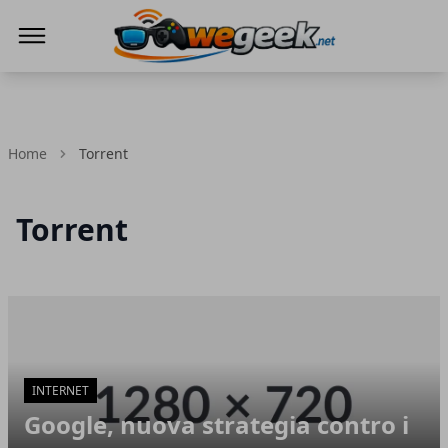
WeGeek.net
Home
Torrent
Torrent
Articoli in Evidenza
INTERNET
Google, nuova strategia contro i