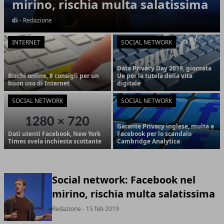
mirino, rischia multa salatissima
di
- Redazione
INTERNET
SOCIAL NETWORK
Data Privacy Day 2019, giornata
Rischi online, 8 consigli per un
Ue per la tutela della vita
buon uso di Internet
digitale
SOCIAL NETWORK
SOCIAL NETWORK
Garante Privacy inglese, multa a
Dati utenti Facebook, New York
Facebook per lo scandalo
Times svela inchiesta scottante
Cambridge Analytica
Social network: Facebook nel
mirino, rischia multa salatissima
Redazione
- 15 feb 2019