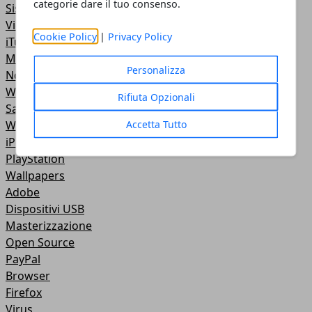
categorie dare il tuo consenso.
Sistemi Operativi
Video Tutorial
Cookie Policy
|
Privacy Policy
iTunes
Motori di ricerca
Personalizza
NoteBook
Wireless
Rifiuta Opzionali
Samsung
Accetta Tutto
Web Master
iPod
PlayStation
Wallpapers
Adobe
Dispositivi USB
Masterizzazione
Open Source
PayPal
Browser
Firefox
Virus