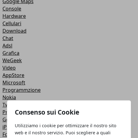
Google Maps
Console
Hardware
Cellulari
Download
Chat
Adsl
Grafica
WeGeek
Video
AppStore
Microsoft
Programmzione
Nokia
Twitter
Consenso sui Cookie
Privacy
Google +
Utilizziamo i cookie per ottimizzare il nostro sito
iPad
web e il nostro servizio. Puoi scegliere a quali
Fotoritocco