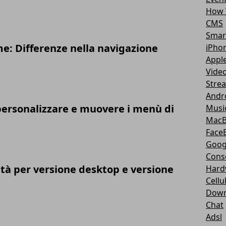
How 
CMS
Smar
e: Differenze nella navigazione
iPho
Appl
Vide
Stre
Andr
ersonalizzare e muovere i menù di
Musi
Mac
Face
Goog
Cons
ità per versione desktop e versione
Hard
Cellu
Down
Chat
Adsl