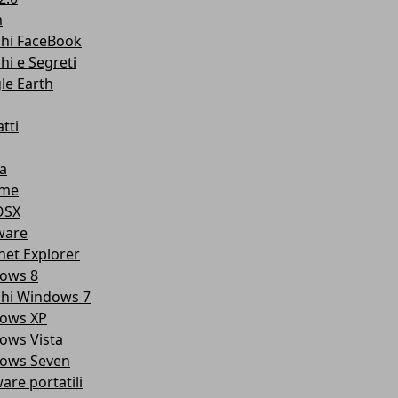
m
chi FaceBook
hi e Segreti
le Earth
tti
a
ome
OSX
ware
net Explorer
ows 8
chi Windows 7
ows XP
ows Vista
ows Seven
are portatili