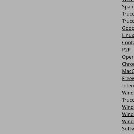
Spa
Truc
Trucc
Goog
Linux
Conta
P2P
Oper
Chr
Mac
Free
Inter
Wind
Truc
Wind
Wind
Wind
Softw