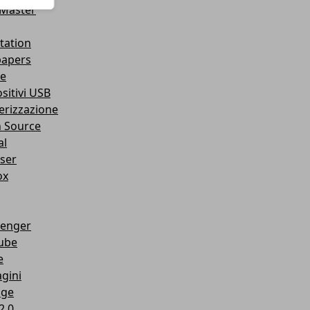
Master
tation
papers
e
sitivi USB
erizzazione
 Source
al
ser
ox
enger
ube
e
gini
age
2.0