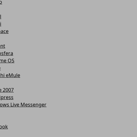
o
l
i
ace
ent
osfera
me OS
e
chi eMule
e 2007
press
ows Live Messenger
ook