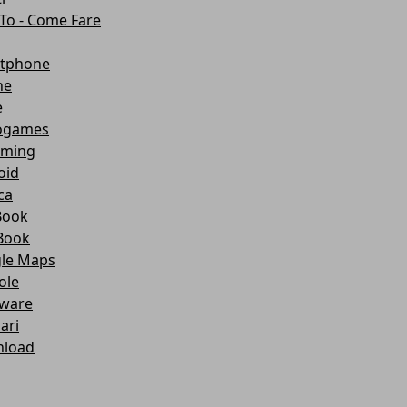
To - Come Fare
tphone
ne
e
ogames
aming
oid
ca
Book
Book
le Maps
ole
ware
lari
load