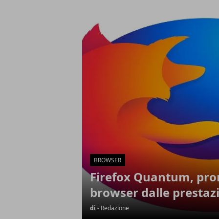
Articoli in Evidenza
BROWSER
Firefox Quantum, pron
browser dalle prestaz
di
- Redazione