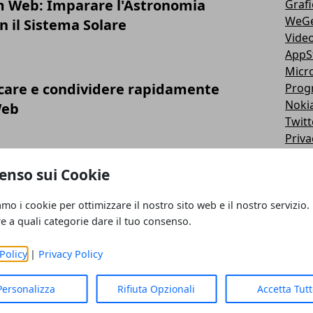
m Web: Imparare l'Astronomia
Grafi
WeG
 il Sistema Solare
Vide
AppS
Micr
care e condividere rapidamente
Prog
Noki
Web
Twitt
Priva
Goog
iPad
enso sui Cookie
Fotor
Siste
amo i cookie per ottimizzare il nostro sito web e il nostro servizio.
re a quali categorie dare il tuo consenso.
Video
iTun
Policy
|
Privacy Policy
Motor
Note
Wirel
Personalizza
Rifiuta Opzionali
Accetta Tut
Sam