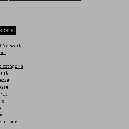
EGORIE
e
al Network
net
a categoria
sità
ezza
ware
irus
le
y
i
zi online
i