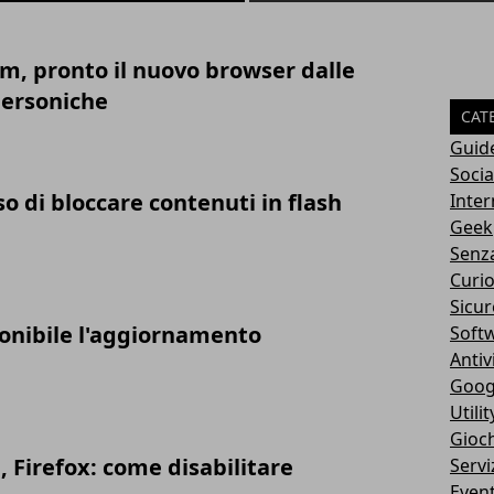
m, pronto il nuovo browser dalle
personiche
CAT
Guid
Soci
so di bloccare contenuti in flash
Inter
Geek
Senz
Curio
Sicur
ponibile l'aggiornamento
Soft
Antiv
Goog
Utilit
Gioch
 Firefox: come disabilitare
Servi
Event