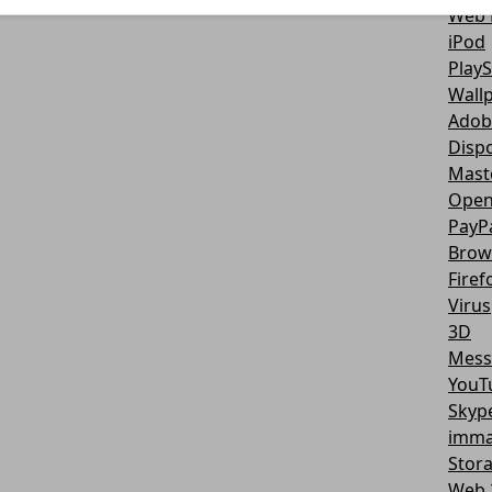
Web 
iPod
PlayS
Wall
Adob
Dispo
Mast
Open
PayP
Brow
Firef
Virus
3D
Mess
YouT
Skyp
imma
Stor
Web 