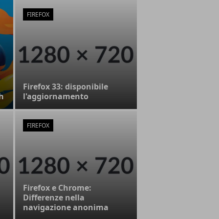
FIREFOX
Firefox 33: disponibile
sh
l'aggiornamento
FIREFOX
Firefox e Chrome:
Differenze nella
navigazione anonima