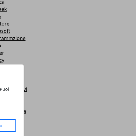
ca
eek
o
tore
osoft
rammzione
a
er
cy
le +
itocco
mi Operativi
 Puoi
 Tutorial
es
i di ricerca
Book
ess
to
sung