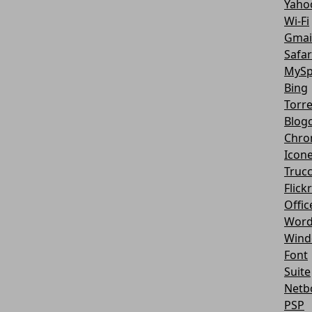
Yaho
Wi-Fi
Gmai
Safar
MySp
Bing
Torr
Blog
Chro
Icon
Truc
Flickr
Offic
Word
Wind
Font
Suite
Netb
PSP