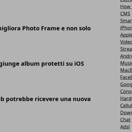
How 
CMS
Smar
gliora Photo Frame e non solo
iPho
Appl
Vide
Stre
Andr
giunge album protetti su iOS
Musi
Mac
Face
Goog
Cons
b potrebbe ricevere una nuova
Hard
Cellu
Down
Chat
Adsl