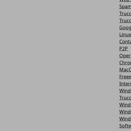
Spa
Truc
Trucc
Goog
Linux
Conta
P2P
Oper
Chr
Mac
Free
Inter
Wind
Truc
Wind
Wind
Wind
Softw