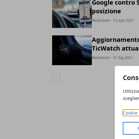
Google contro S
posizione
Redazione
- 13 ago 2021
Aggiornamento 
TicWatch attual
Redazione
- 31 lug 2021
Cons
Articolo Successivo
Utilizzi
sceglie
Cookie 