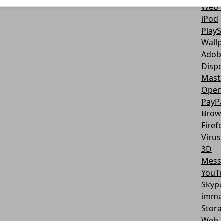
Web 
iPod
PlayS
Wall
Adob
Dispo
Mast
Open
PayP
Brow
Firef
Virus
3D
Mess
YouT
Skyp
imma
Stor
Web 