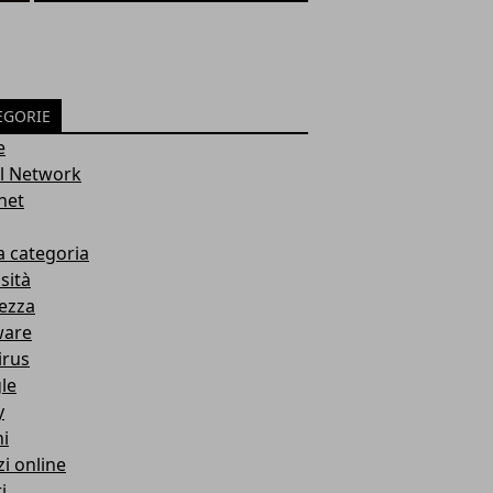
EGORIE
e
al Network
net
a categoria
sità
ezza
ware
irus
le
y
i
zi online
i