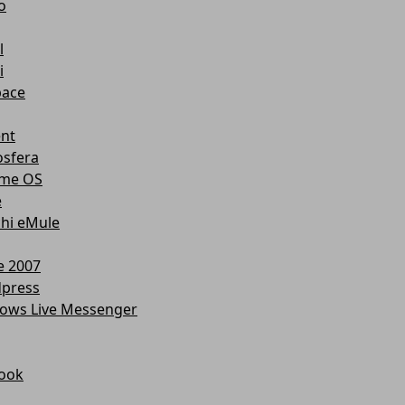
o
l
i
ace
ent
osfera
me OS
e
chi eMule
e 2007
press
ows Live Messenger
ook