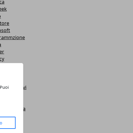
ca
eek
o
tore
osoft
rammzione
a
er
cy
le +
itocco
mi Operativi
 Puoi
 Tutorial
es
i di ricerca
Book
ess
to
sung