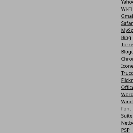
Yaho
Wi-Fi
Gmai
Safar
MySp
Bing
Torr
Blog
Chro
Icon
Truc
Flickr
Offic
Word
Wind
Font
Suite
Netb
PSP