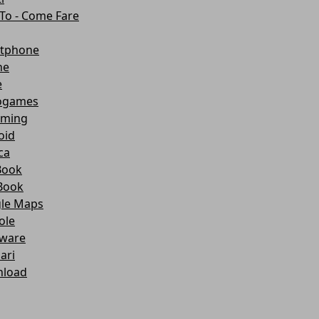
To - Come Fare
tphone
ne
e
ogames
aming
oid
ca
Book
Book
le Maps
ole
ware
lari
load