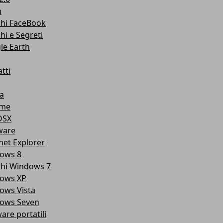
m
chi FaceBook
hi e Segreti
le Earth
tti
a
ome
OSX
ware
net Explorer
ows 8
chi Windows 7
ows XP
ows Vista
ows Seven
are portatili