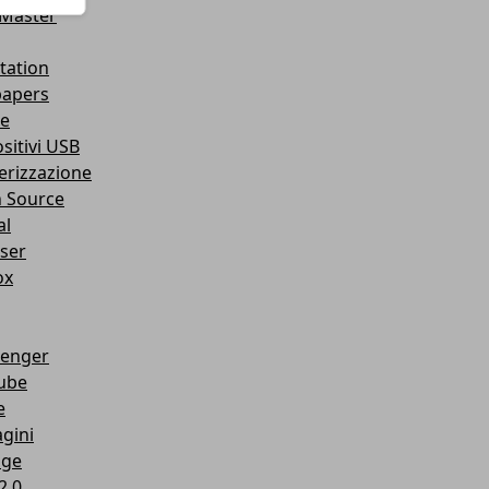
Master
tation
papers
e
sitivi USB
erizzazione
 Source
al
ser
ox
enger
ube
e
gini
age
2.0