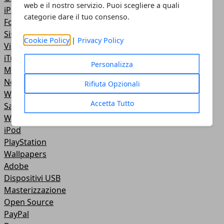
web e il nostro servizio. Puoi scegliere a quali
iPad
categorie dare il tuo consenso.
Fotoritocco
Sistemi Operativi
Cookie Policy
|
Privacy Policy
Video Tutorial
iTunes
Personalizza
Motori di ricerca
NoteBook
Rifiuta Opzionali
Wireless
Accetta Tutto
Samsung
Web Master
iPod
PlayStation
Wallpapers
Adobe
Dispositivi USB
Masterizzazione
Open Source
PayPal