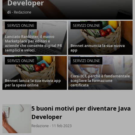
Developer
di
- Redazione
SERVIZI ONLINE
SERVIZI ONLINE
Lanciato Rankister, il nuovo
Marketplace per editori e
aziende che consente digital PR
Bennet annuncia la sua nuova
semplici e veloci.
app
SERVIZI ONLINE
SERVIZI ONLINE
Corsi ICT, perché è fondamentale
Bennet lancia la sua nuova app
scegliere la formazione
per la spesa online
certificata
5 buoni motivi per diventare Java
Developer
Redazione
- 11 feb 2023