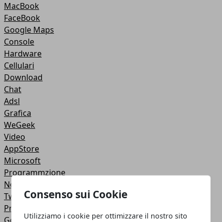
MacBook
FaceBook
Google Maps
Console
Hardware
Cellulari
Download
Chat
Adsl
Grafica
WeGeek
Video
AppStore
Microsoft
Programmzione
Nokia
Consenso sui Cookie
Twitter
Privacy
Utilizziamo i cookie per ottimizzare il nostro sito
Google +