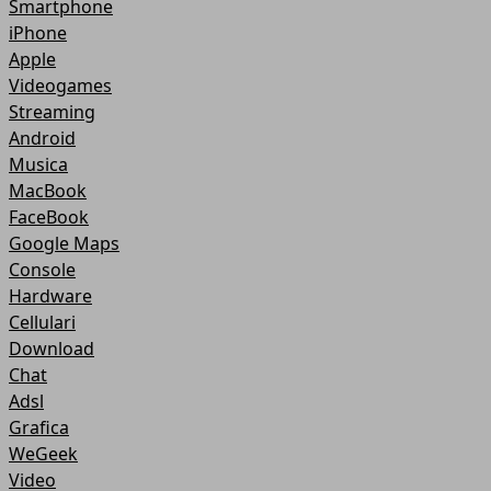
Smartphone
iPhone
Apple
Videogames
Streaming
Android
Musica
MacBook
FaceBook
Google Maps
Console
Hardware
Cellulari
Download
Chat
Adsl
Grafica
WeGeek
Video