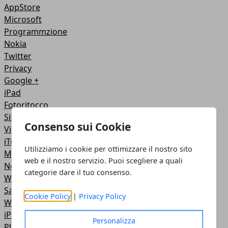
AppStore
Microsoft
Programmzione
Nokia
Twitter
Privacy
Google +
iPad
Fotoritocco
Sistemi Operativi
Consenso sui Cookie
Video Tutorial
iTunes
Utilizziamo i cookie per ottimizzare il nostro sito
Motori di ricerca
web e il nostro servizio. Puoi scegliere a quali
NoteBook
categorie dare il tuo consenso.
Wireless
Samsung
Cookie Policy
|
Privacy Policy
Web Master
iPod
Personalizza
PlayStation