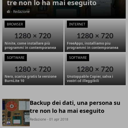
tre non lo ha mai eseguito
di
- Redazione
BROWSER
INTERNET
Ninite, come installare più
FreeApps, installiamo piu
programmi in contemporanea
programmi in contemporanea
SOFTWARE
SOFTWARE
Nero, scarica gratis la versione
Unstoppable Copier, salva i
BurnLite 10
vostri cd illeggibili
Backup dei dati, una persona su
tre non lo ha mai eseguito
Redazione
- 01 apr 2018