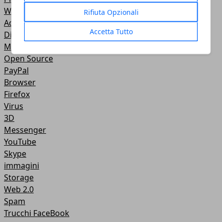
Wallpapers
Rifiuta Opzionali
Adobe
Accetta Tutto
Dispositivi USB
Masterizzazione
Open Source
PayPal
Browser
Firefox
Virus
3D
Messenger
YouTube
Skype
immagini
Storage
Web 2.0
Spam
Trucchi FaceBook