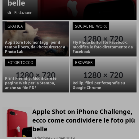
belle
di
- Redazione
GRAFICA
SOCIAL NETWORK
App Store fotomontaggi per il
Fly Photo Editor for Facebook,
tempo libero, da PhotoDirector a
modifica le foto direttamente da
Photo Lab
Facebook
FOTORITOCCO
BROWSER
Print Friendly: Modificare le
pagine Web per la Stampa,
Rollip, filtri per fotografie su
anche su file PDF
Google Chrome
Apple Shot on iPhone Challenge,
ecco come condividere le foto più
belle
Redazione
- 28 gen 2019