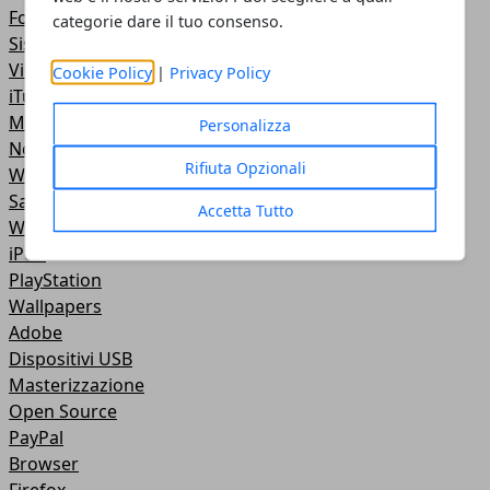
Fotoritocco
categorie dare il tuo consenso.
Sistemi Operativi
Video Tutorial
Cookie Policy
|
Privacy Policy
iTunes
Motori di ricerca
Personalizza
NoteBook
Rifiuta Opzionali
Wireless
Samsung
Accetta Tutto
Web Master
iPod
PlayStation
Wallpapers
Adobe
Dispositivi USB
Masterizzazione
Open Source
PayPal
Browser