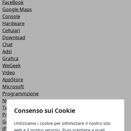
FaceBook
Google Maps
Console
Hardware
Cellulari
Download
Chat
Adsl
Grafica
WeGeek
Video
AppStore
Microsoft
Programmzione
Nokia
Twitter
Consenso sui Cookie
Privacy
Google +
Utilizziamo i cookie per ottimizzare il nostro sito
iPad
web e il nostro servizio. Puoi scegliere a quali