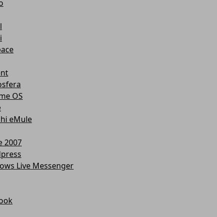
o
l
i
ace
ent
osfera
me OS
e
chi eMule
e 2007
press
ows Live Messenger
ook