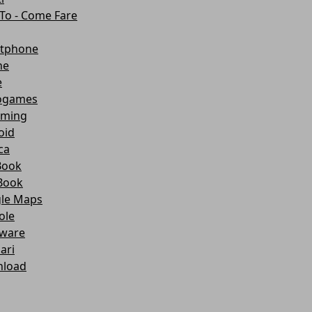
To - Come Fare
tphone
ne
e
ogames
aming
oid
ca
Book
Book
le Maps
ole
ware
lari
load