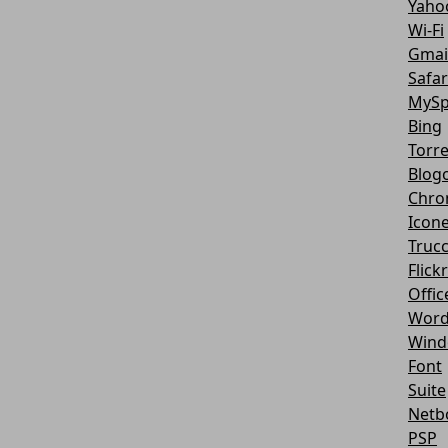
Yaho
Wi-Fi
Gmai
Safar
MySp
Bing
Torr
Blog
Chro
Icon
Truc
Flickr
Offic
Word
Wind
Font
Suite
Netb
PSP