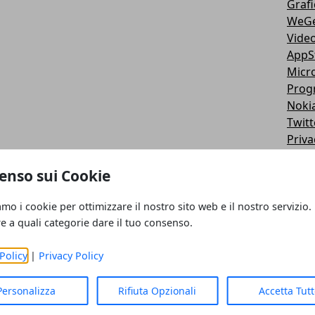
Grafi
WeG
Vide
AppS
Micr
Prog
Noki
Twitt
Priva
Goog
iPad
enso sui Cookie
Fotor
Siste
amo i cookie per ottimizzare il nostro sito web e il nostro servizio.
re a quali categorie dare il tuo consenso.
Video
iTun
Policy
|
Privacy Policy
Motor
Note
Wirel
Personalizza
Rifiuta Opzionali
Accetta Tut
Sam