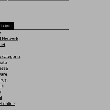
EGORIE
e
al Network
net
a categoria
sità
ezza
ware
irus
le
y
i
zi online
i