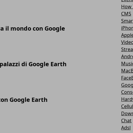
How 
CMS
Smar
ra il mondo con Google
iPho
Appl
Vide
Stre
Andr
 palazzi di Google Earth
Musi
Mac
Face
Goog
Cons
con Google Earth
Hard
Cellu
Down
Chat
Adsl