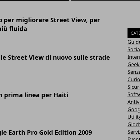
o per migliorare Street View, per
iù fluida
CAT
Guid
Soci
le Street View di nuovo sulle strade
Inter
Geek
Senz
Curio
Sicur
 prima linea per Haiti
Soft
Antiv
Goog
Utilit
Gioch
e Earth Pro Gold Edition 2009
Servi
Event