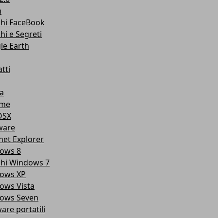
m
chi FaceBook
hi e Segreti
le Earth
tti
a
ome
OSX
ware
net Explorer
ows 8
chi Windows 7
ows XP
ows Vista
ows Seven
are portatili