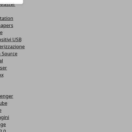
Master
tation
papers
e
sitivi USB
erizzazione
 Source
al
ser
ox
enger
ube
e
gini
age
2.0