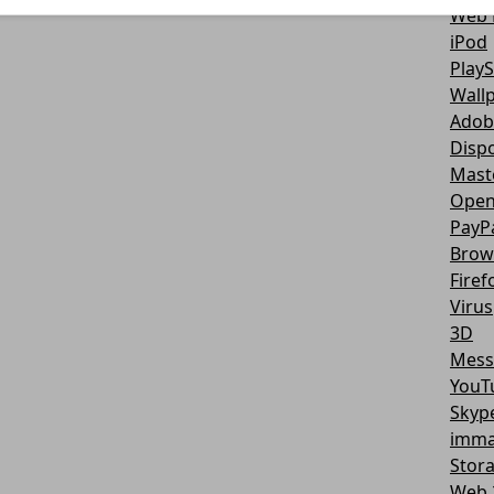
Web 
iPod
PlayS
Wall
Adob
Dispo
Mast
Open
PayP
Brow
Firef
Virus
3D
Mess
YouT
Skyp
imma
Stor
Web 