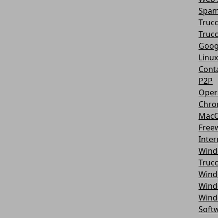
Spa
Truc
Trucc
Goog
Linux
Conta
P2P
Oper
Chr
Mac
Free
Inter
Wind
Truc
Wind
Wind
Wind
Softw