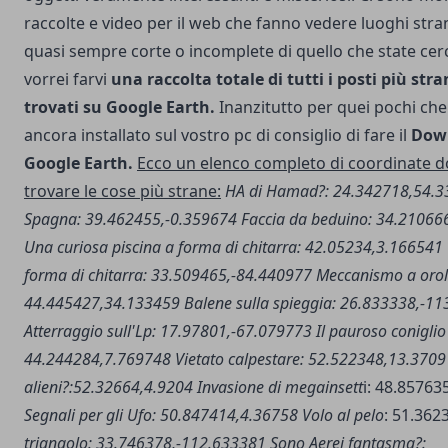
raccolte e video per il web che fanno vedere luoghi stra
quasi sempre corte o incomplete di quello che state ce
vorrei farvi
una raccolta totale di tutti i posti più stra
trovati su Google Earth.
Inanzitutto per quei pochi ch
ancora installato sul vostro pc di consiglio di fare il
Down
Google Earth.
Ecco un elenco completo di coordinate d
trovare le cose più strane:
HA di Hamad?: 24.342718,54.
Spagna: 39.462455,-0.359674
Faccia da beduino: 34.21066
Una curiosa piscina a forma di chitarra: 42.05234,3.166541
forma di chitarra: 33.509465,-84.440977
Meccanismo a orol
44.445427,34.133459
Balene sulla spieggia: 26.833338,-1
Atterraggio sull'Lp: 17.97801,-67.079773
Il pauroso conigli
44.244284,7.769748
Vietato calpestare: 52.522348,13.370
alieni?:52.32664,4.9204
Invasione di megainsett
i: 48.85763
Segnali per gli Ufo: 50.847414,4.36758
Volo al pelo
: 51.362
triangolo: 33.746378,-112.633381
Sono Aerei fantasma?: