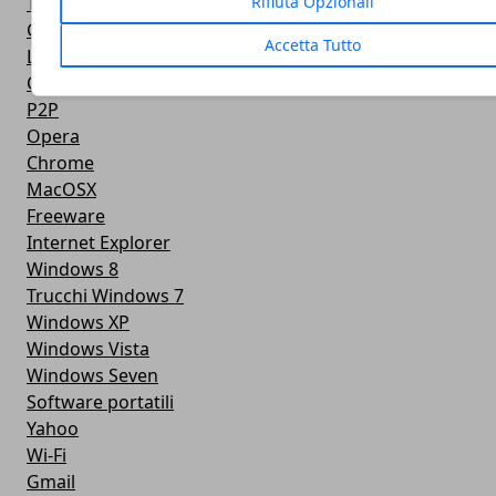
Trucchi e Segreti
Rifiuta Opzionali
Google Earth
Accetta Tutto
Linux
Contatti
P2P
Opera
Chrome
MacOSX
Freeware
Internet Explorer
Windows 8
Trucchi Windows 7
Windows XP
Windows Vista
Windows Seven
Software portatili
Yahoo
Wi-Fi
Gmail