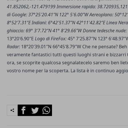
41.852062,-121.479199
Immersione rapida: 38.720935,12
di Google: 37°25′20.41″N 122° 5′6.00″W
Aereoplano: 50°12
8°52′7.31″E
Indiani: 6°42′51.37″N 42°11′42.82″E
Linea Nera
ghiaccio: 69° 3′7.72″N 41° 8′29.66″W
Donne tedesche nude:
13°20′6.90″E
Logo di FireFox:
45° 7′25.87″N 123° 6′48.97
Radar:
18°20′39.01″N 66°45′8.79″W Che ne pensate? Beh 
veramente fantastici tutti questi luoghi strani e bizzarri 
ora, se scoprite qualcosa segnalatecelo saremo ben lieto 
vostro nome per la scoperta. La lista è in continuo agg
Facebook
Twitter
Whatsapp