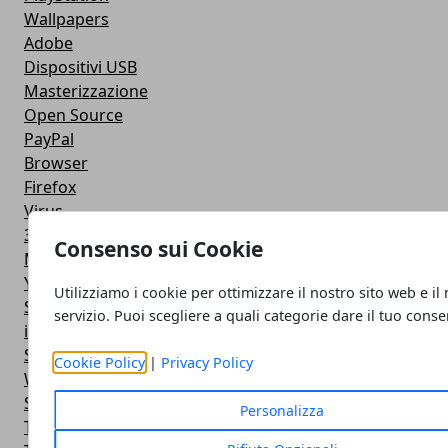
Wallpapers
Adobe
Dispositivi USB
Masterizzazione
Open Source
PayPal
Browser
Firefox
Virus
3D
Consenso sui Cookie
Messenger
YouTube
Utilizziamo i cookie per ottimizzare il nostro sito web e il
Skype
servizio. Puoi scegliere a quali categorie dare il tuo cons
immagini
Storage
Cookie Policy
|
Privacy Policy
Web 2.0
Spam
Personalizza
Trucchi FaceBook