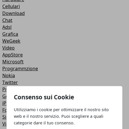
Cellulari
Download
Chat
Adsl
Grafica
WeGeek
Video
AppStore
Microsoft
Programmzione
Nokia
Twitter
Privacy
Consenso sui Cookie
Google +
iPad
Utilizziamo i cookie per ottimizzare il nostro sito
Fotoritocco
web e il nostro servizio. Puoi scegliere a quali
Sistemi Operativi
categorie dare il tuo consenso.
Video Tutorial