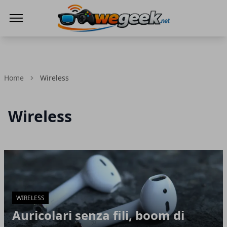
WeGeek.net
Home
Wireless
Wireless
Articoli in Evidenza
WIRELESS
Auricolari senza fili, boom di