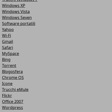
Windows XP
Windows Vista
Windows Seven
Software portatili
Yahoo
Wi-Fi
Gmail
Safari
MySpace
Bing
Torrent
Blogosfera
Chrome OS
Icone
Trucchi eMule
Flickr
Office 2007
Wordpress