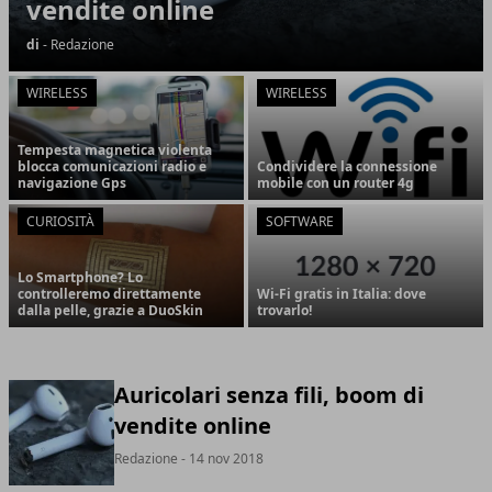
vendite online
di
- Redazione
WIRELESS
WIRELESS
Tempesta magnetica violenta
blocca comunicazioni radio e
Condividere la connessione
navigazione Gps
mobile con un router 4g
CURIOSITÀ
SOFTWARE
Lo Smartphone? Lo
controlleremo direttamente
Wi-Fi gratis in Italia: dove
dalla pelle, grazie a DuoSkin
trovarlo!
Auricolari senza fili, boom di
vendite online
Redazione
- 14 nov 2018