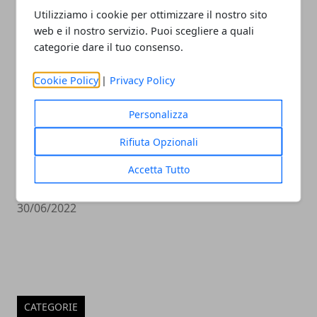
08/02/2023
Utilizziamo i cookie per ottimizzare il nostro sito
web e il nostro servizio. Puoi scegliere a quali
categorie dare il tuo consenso.
Cookie Policy
|
Privacy Policy
Personalizza
Rifiuta Opzionali
Le strategie per creare una newsletter
Accetta Tutto
efficace
30/06/2022
CATEGORIE