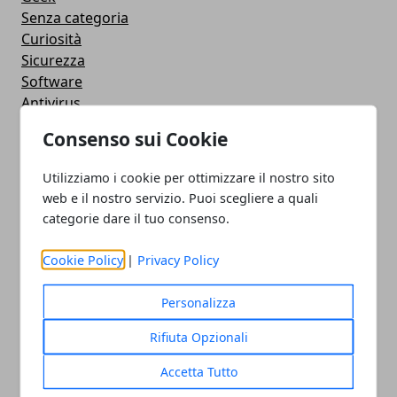
Senza categoria
Curiosità
Sicurezza
Software
Antivirus
Google
Consenso sui Cookie
Utility
Giochi
Utilizziamo i cookie per ottimizzare il nostro sito
Servizi online
web e il nostro servizio. Puoi scegliere a quali
Eventi
categorie dare il tuo consenso.
How To - Come Fare
CMS
Cookie Policy
|
Privacy Policy
Smartphone
iPhone
Personalizza
Apple
Videogames
Rifiuta Opzionali
Streaming
Accetta Tutto
Android