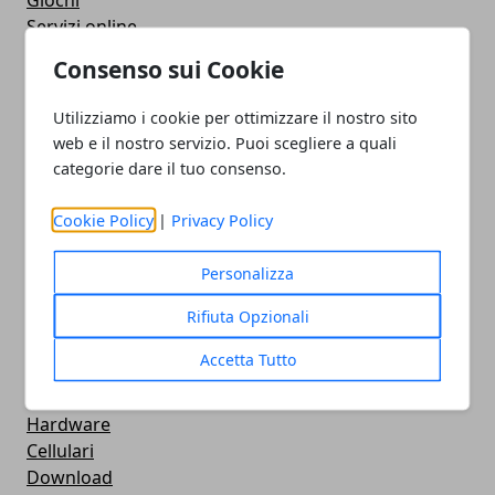
Giochi
Servizi online
Eventi
Consenso sui Cookie
How To - Come Fare
CMS
Utilizziamo i cookie per ottimizzare il nostro sito
Smartphone
web e il nostro servizio. Puoi scegliere a quali
iPhone
categorie dare il tuo consenso.
Apple
Videogames
Cookie Policy
|
Privacy Policy
Streaming
Android
Personalizza
Musica
Rifiuta Opzionali
MacBook
FaceBook
Accetta Tutto
Google Maps
Console
Hardware
Cellulari
Download