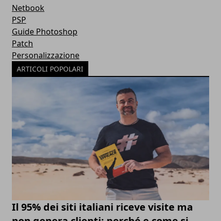
Netbook
PSP
Guide Photoshop
Patch
Personalizzazione
ARTICOLI POPOLARI
Il 95% dei siti italiani riceve visite ma
non genera clienti: perché e come si