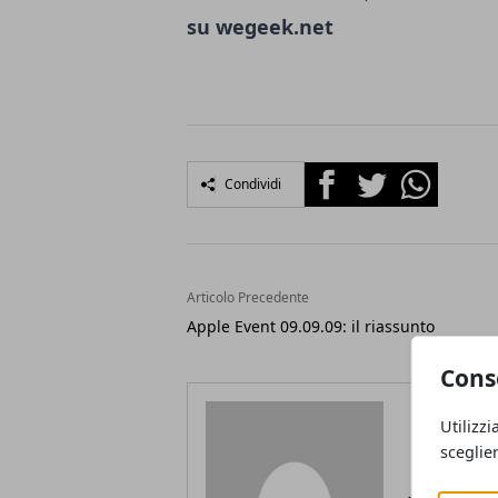
su wegeek.net
Facebook
Twitter
Whatsapp
Condividi
Articolo Precedente
Apple Event 09.09.09: il riassunto
Cons
Utilizzi
sceglie