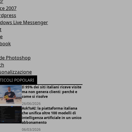
kr
ice 2007
dpress
dows Live Messenger
t
te
book
de Photoshop
ch
sonalizzazione
TICOLI POPOLARI
Il 95% dei siti italiani riceve visite
ma non genera clienti: perché e
come si risolve
26/06/2026
AskToAI: la piattaforma italiana
che unifica oltre 100 modelli di
intelligenza artificiale in un unico
abbonamento
06/03/2026