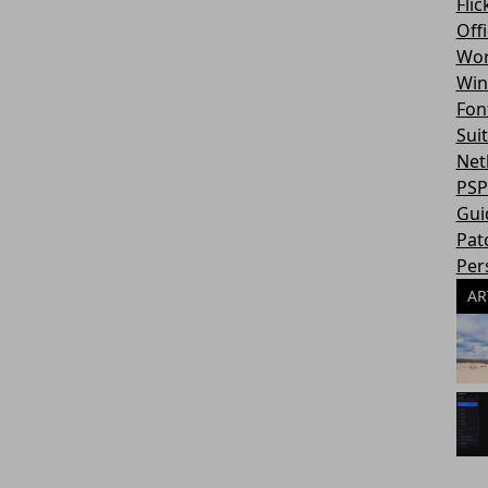
Flic
Off
Wor
Win
Fon
Sui
Net
PSP
Gui
Pat
Per
AR