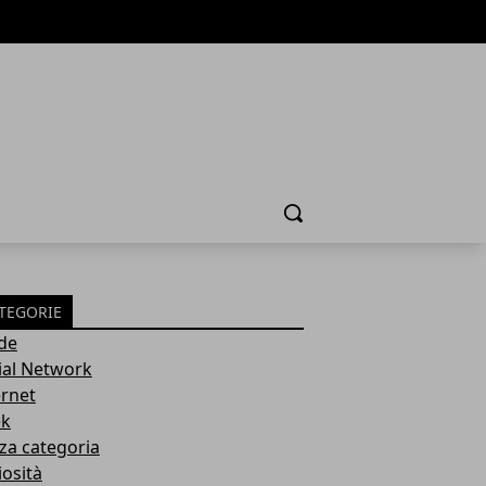
Cerca
TEGORIE
de
ial Network
ernet
k
za categoria
iosità