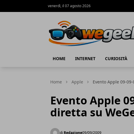
venerdì, il 07 agosto 2026
WeGeek.net
HOME
INTERNET
CURIOSITÀ
Home
Apple
Evento Apple 09-09-0
Evento Apple 09
diretta su WeG
di
Redazione
09/09/2009