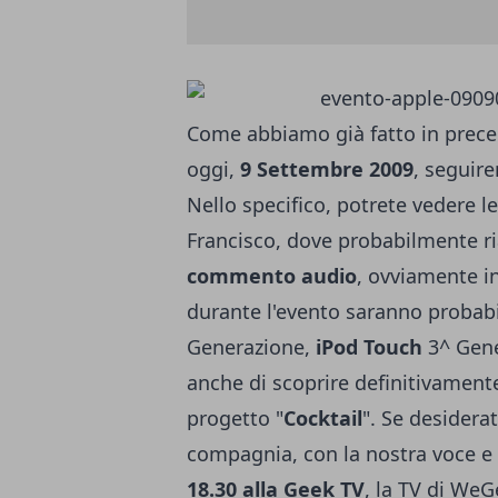
Come abbiamo già fatto in preced
oggi,
9 Settembre 2009
, segui
Nello specifico, potrete vedere l
Francisco, dove probabilmente ria
commento audio
, ovviamente in
durante l'evento saranno probab
Generazione,
iPod Touch
3^ Gen
anche di scoprire definitivamente
progetto "
Cocktail
". Se desiderat
compagnia, con la nostra voce e l
18.30 alla
Geek TV
, la TV di We