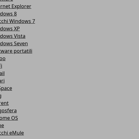
ernet Explorer
dows 8
cchi Windows 7
dows XP
dows Vista
dows Seven
tware portatili
oo
i
il
ri
pace
g
rent
gosfera
ome OS
ne
cchi eMule