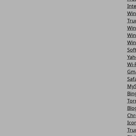
Int
Win
Tru
Win
Win
Win
Sof
Yah
Wi-F
Gma
Safa
MyS
Bin
Tor
Blo
Chr
Ico
Tru