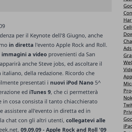
Goo
Con
Har
Cell
Dow
enza per il Keynote dell'8 Giugno, anche
Cha
remo
in diretta
l'evento Apple Rock and Roll.
Ads
e
immagini a video
provenienti da San
Gra
We
pparirà anche Steve jobs, ed ascoltare il
Vid
 italiano, della redazione. Ricordo che
App
ilmente presentati i
nuovi iPod Nano
5^
Mic
Pro
erazione ed
iTunes 9
, che ci permetterà
Nok
 in cosa consista il tanto chiacchierato
Twi
e assistere all'evento in diretta ed in
Pri
Goo
a chat con gli altri utenti,
collegatevi alle
iPa
Geek.net.
09.09.09 - Apple Rock and Roll '09