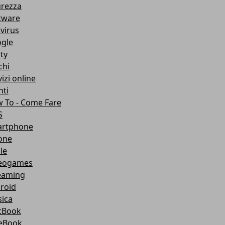
urezza
tware
ivirus
gle
ity
chi
izi online
nti
 To - Come Fare
S
rtphone
one
le
eogames
eaming
roid
ica
cBook
eBook