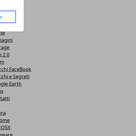
us
to
senger
Tube
pe
agini
rage
 2.0
am
cchi FaceBook
cchi e Segreti
gle Earth
ux
tatti
ra
rome
cOSX
eware