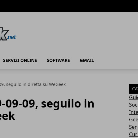
SERVIZI ONLINE
SOFTWARE
GMAIL
9, seguilo in diretta su WeGeek
CA
Gui
-09-09, seguilo in
Soc
eek
Int
Gee
Sen
Cur