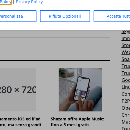
Policy
|
Privacy Policy
Vir
3D
Personalizza
Rifiuta Opzionali
Accetta Tut
Mes
You
Sky
imm
Sto
Web
Sp
Tru
Tru
Goo
Lin
Con
P2P
Ope
Ch
namento iOS ed iPad
Shazam offre Apple Music:
Ma
to, ma senza grandi
fino a 5 mesi gratis
Fre