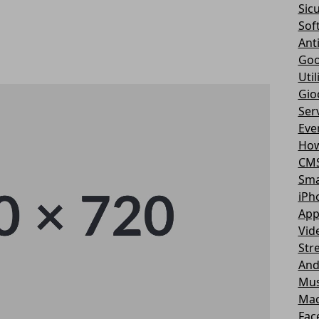
Sic
Sof
Ant
Goo
Util
Gio
Serv
Eve
How
CM
Sma
iPh
App
Vid
Str
And
Mus
Ma
Fac