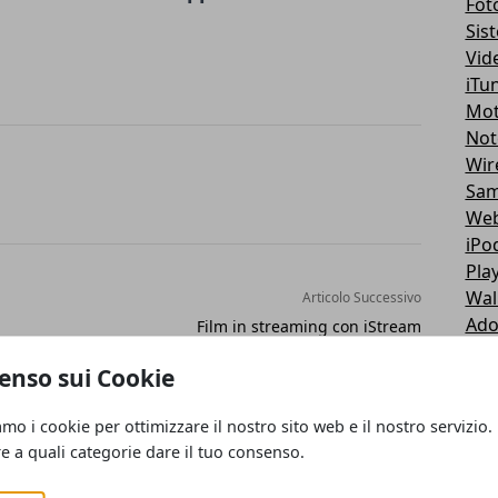
Fot
Sis
Vid
iTu
Mot
Not
Wir
Sa
Web
iPo
Pla
Wal
Articolo Successivo
Ad
Film in streaming con iStream
Dis
enso sui Cookie
Mas
Ope
amo i cookie per ottimizzare il nostro sito web e il nostro servizio.
Pay
re a quali categorie dare il tuo consenso.
Bro
Fir