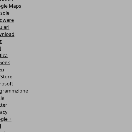
gle Maps
sole
dware
ulari
nload
t
l
fica
Geek
eo
Store
rosoft
grammzione
ia
tter
vacy
gle +
d