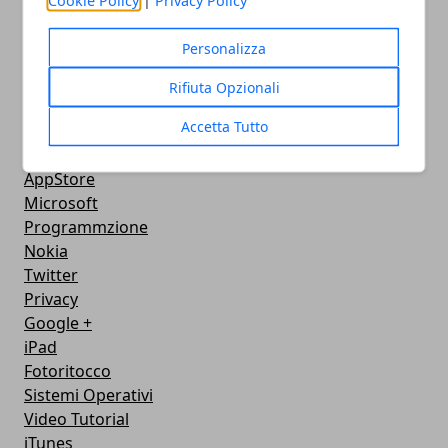
Cellulari
Download
Personalizza
Chat
Adsl
Rifiuta Opzionali
Grafica
Accetta Tutto
WeGeek
Video
AppStore
Microsoft
Programmzione
Nokia
Twitter
Privacy
Google +
iPad
Fotoritocco
Sistemi Operativi
Video Tutorial
iTunes