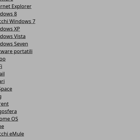
ernet Explorer
dows 8
cchi Windows 7
dows XP
dows Vista
dows Seven
tware portatili
oo
i
il
ri
pace
g
rent
gosfera
ome OS
ne
cchi eMule