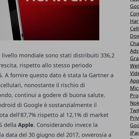
Goo
Con
Har
Cell
Dow
Cha
Ads
livello mondiale sono stati distribuiti 336,2
Gra
escita, rispetto allo stesso periodo
We
Vid
%. A fornire questo dato è stata la Gartner a
App
ellulari, nonostante il rischio di
Mic
ondo, continui a godere di buona salute.
Pro
Nok
ndroid di Google è sostanzialmente il
Twi
a dell'87,7% rispetto al 12,1% di market
Pri
S della
Apple
. Considerando invece la
Goo
iPa
la data del 30 giugno del 2017, ovverosia a