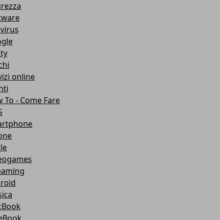
urezza
tware
ivirus
gle
ity
chi
izi online
nti
 To - Come Fare
S
rtphone
one
le
eogames
eaming
roid
ica
cBook
eBook