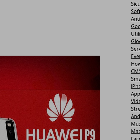
Sic
Sof
Ant
Goo
Util
Gio
Serv
Eve
How
CM
Sma
iPh
App
Vid
Str
And
Mus
Ma
Fac