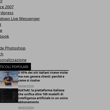
kr
ice 2007
dpress
dows Live Messenger
t
te
book
de Photoshop
ch
sonalizzazione
TICOLI POPOLARI
Il 95% dei siti italiani riceve visite
ma non genera clienti: perché e
come si risolve
26/06/2026
AskToAI: la piattaforma italiana
che unifica oltre 100 modelli di
intelligenza artificiale in un unico
abbonamento
06/03/2026