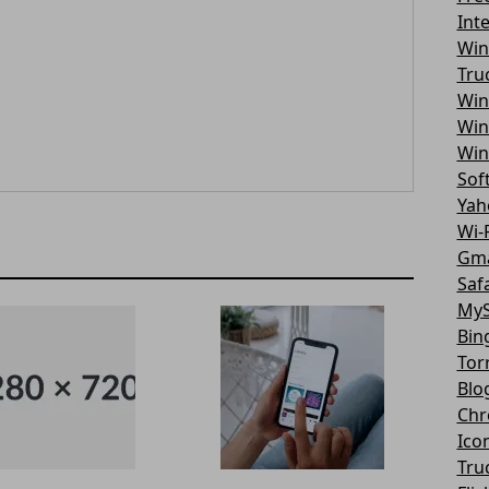
Int
Win
Tru
Win
Win
Win
Sof
Yah
Wi-F
Gma
Safa
MyS
Bin
Tor
Blo
Chr
Ico
Tru