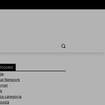
Cerca
TEGORIE
de
ial Network
ernet
k
za categoria
iosità