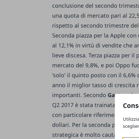
conclusione del secondo trimestr
una quota di mercato pari al 22,
rispetto al secondo trimestre del 
Seconda piazza per la Apple con
al 12,1% in virtù di vendite che 
lieve discesa. Terza piazza per il
mercato del 9,8%, e poi Oppo fuo
'solo' il quinto posto con il 6,6
anno il miglior tasso di crescita r
importanti. Secondo
Gartner
la 
Cons
Q2 2017 è stata trainata dalle ve
con particolare riferimento ai mo
Utilizzi
dollari. Per la seconda parte dell
sceglie
strategica è molto cauta in quan