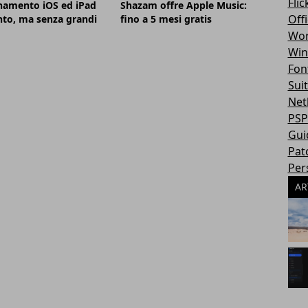
Flic
namento iOS ed iPad
Shazam offre Apple Music:
Off
to, ma senza grandi
fino a 5 mesi gratis
Wor
Win
Fon
Sui
Net
PSP
Gui
Pat
Per
AR