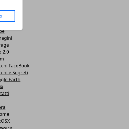
us
to
senger
Tube
pe
agini
rage
 2.0
am
cchi FaceBook
cchi e Segreti
gle Earth
ux
tatti
ra
rome
cOSX
eware