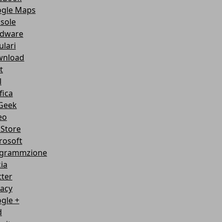
gle Maps
sole
dware
ulari
nload
t
l
fica
Geek
eo
Store
rosoft
grammzione
ia
tter
vacy
gle +
d