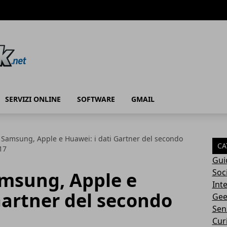
SERVIZI ONLINE
SOFTWARE
GMAIL
Samsung, Apple e Huawei: i dati Gartner del secondo
CA
17
Gui
Soc
msung, Apple e
Int
Gartner del secondo
Gee
Sen
Cur