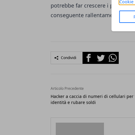
Cookie 
potrebbe far crescere i prezzi d
conseguente rallentamento dell
Facebook
Twitter
Whatsapp
Condividi
Articolo Precedente
Hacker a caccia di numeri di cellulari per 
identità e rubare soldi