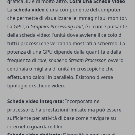
grafica 3D e di molto altro.
Cos'è una Scheda Video
La
scheda video
è una componente del computer
che permette di visualizzare le immagini sul monitor.
La GPU, o
Graphics Processing Unit
, è il cuore pulsante
della scheda video: l'unità dove avviene il calcolo di
tutti i processi che verranno mostrati a schermo. La
potenza di una GPU dipende dalla quantità e dalla
frequenza di
core
,
shader
o
Stream Processor
, ovvero
centinaia o migliaia di unità microscopiche che
effettuano calcoli in parallelo.
Esistono diverse
tipologie di schede video:
Scheda video integrata
: Incorporata nel
processore, ha prestazioni limitate ma può essere
sufficiente per attività di base come navigare su
internet o guardare film.
Scheda video dedicata
: Dispositivo aggiunto al