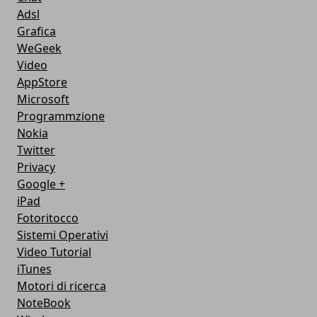
Adsl
Grafica
WeGeek
Video
AppStore
Microsoft
Programmzione
Nokia
Twitter
Privacy
Google +
iPad
Fotoritocco
Sistemi Operativi
Video Tutorial
iTunes
Motori di ricerca
NoteBook