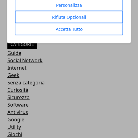
28/12/2021
Personalizza
Rifiuta Opzionali
Accetta Tutto
CATEGORIE
Guide
Social Network
Internet
Geek
Senza categoria
Curiosità
Sicurezza
Software
Antivirus
Google
Utility
Giochi