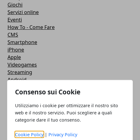
Giochi
Servizi online
Eventi
How To - Come Fare
CMS
Smartphone
iPhone
Apple
Videogames
Streaming
Android
Musica
Consenso sui Cookie
MacBook
FaceBook
Utilizziamo i cookie per ottimizzare il nostro sito
Google Maps
web e il nostro servizio. Puoi scegliere a quali
Console
categorie dare il tuo consenso.
Hardware
Cellulari
Cookie Policy
|
Privacy Policy
Download