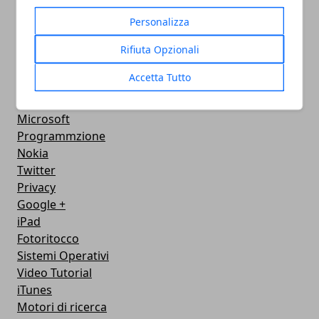
Chat
Personalizza
Adsl
Rifiuta Opzionali
Grafica
WeGeek
Accetta Tutto
Video
AppStore
Microsoft
Programmzione
Nokia
Twitter
Privacy
Google +
iPad
Fotoritocco
Sistemi Operativi
Video Tutorial
iTunes
Motori di ricerca