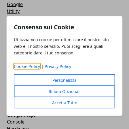
Google
Utility
Giochi
Servizi online
Consenso sui Cookie
Eventi
How To - Come Fare
Utilizziamo i cookie per ottimizzare il nostro sito
CMS
web e il nostro servizio. Puoi scegliere a quali
Smartphone
categorie dare il tuo consenso.
iPhone
Apple
Cookie Policy
|
Privacy Policy
Videogames
Streaming
Personalizza
Android
Rifiuta Opzionali
Musica
MacBook
Accetta Tutto
FaceBook
Google Maps
Console
Hardware