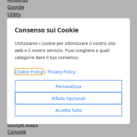
Google
Utility
Giochi
Consenso sui Cookie
Servizi online
Eventi
Utilizziamo i cookie per ottimizzare il nostro sito
How To - Come Fare
web e il nostro servizio. Puoi scegliere a quali
CMS
categorie dare il tuo consenso.
Smartphone
iPhone
Cookie Policy
|
Privacy Policy
Apple
Videogames
Personalizza
Streaming
Android
Rifiuta Opzionali
Musica
MacBook
Accetta Tutto
FaceBook
Google Maps
Console