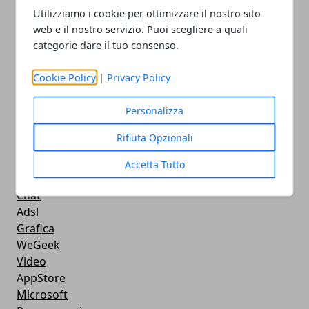
Videogames
Utilizziamo i cookie per ottimizzare il nostro sito
Streaming
web e il nostro servizio. Puoi scegliere a quali
categorie dare il tuo consenso.
Android
Musica
Cookie Policy
|
Privacy Policy
MacBook
FaceBook
Personalizza
Google Maps
Console
Rifiuta Opzionali
Hardware
Cellulari
Accetta Tutto
Download
Chat
Adsl
Grafica
WeGeek
Video
AppStore
Microsoft