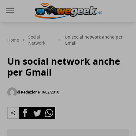
WeGeek.net
Social
Un social network anche per
Home
Network
Gmail
Un social network anche
per Gmail
di
Redazione
10/02/2010
Facebook
Twitter
Whatsapp