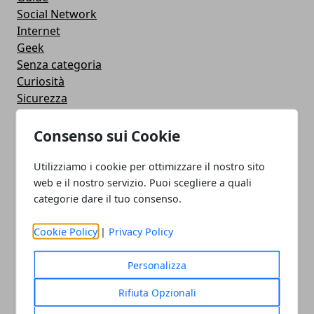
Social Network
Internet
Geek
Senza categoria
Curiosità
Sicurezza
Software
Antivirus
Consenso sui Cookie
Google
Utility
Utilizziamo i cookie per ottimizzare il nostro sito
Giochi
web e il nostro servizio. Puoi scegliere a quali
Servizi online
categorie dare il tuo consenso.
Eventi
Cookie Policy
|
Privacy Policy
How To - Come Fare
CMS
Personalizza
Smartphone
iPhone
Rifiuta Opzionali
Apple