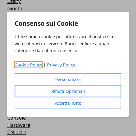
Utility
Giochi
Servizi online
Consenso sui Cookie
Eventi
How To - Come Fare
Utilizziamo i cookie per ottimizzare il nostro sito
CMS
web e il nostro servizio. Puoi scegliere a quali
Smartphone
categorie dare il tuo consenso.
iPhone
Apple
Cookie Policy
|
Privacy Policy
Videogames
Streaming
Personalizza
Android
Musica
Rifiuta Opzionali
MacBook
Accetta Tutto
FaceBook
Google Maps
Console
Hardware
Cellulari