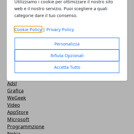
Utilizziamo i cookie per ottimizzare il nostro sito
Streaming
web e il nostro servizio. Puoi scegliere a quali
Android
categorie dare il tuo consenso.
Musica
MacBook
Cookie Policy
|
Privacy Policy
FaceBook
Google Maps
Personalizza
Console
Hardware
Rifiuta Opzionali
Cellulari
Accetta Tutto
Download
Chat
Adsl
Grafica
WeGeek
Video
AppStore
Microsoft
Programmzione
Nokia