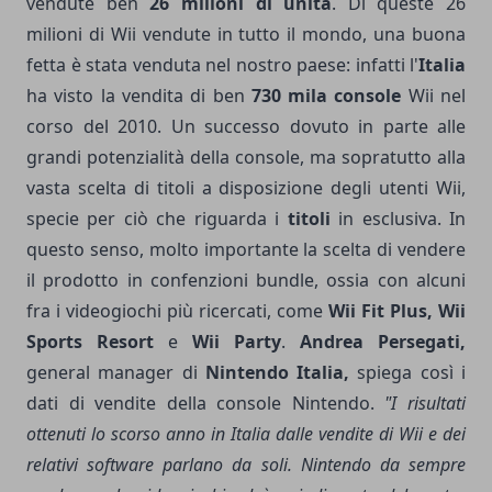
vendute ben
26 milioni di unità
. Di queste 26
milioni di Wii vendute in tutto il mondo, una buona
fetta è stata venduta nel nostro paese: infatti l'
Italia
ha visto la vendita di ben
730 mila console
Wii nel
corso del 2010. Un successo dovuto in parte alle
grandi potenzialità della console, ma sopratutto alla
vasta scelta di titoli a disposizione degli utenti Wii,
specie per ciò che riguarda i
titoli
in esclusiva. In
questo senso, molto importante la scelta di vendere
il prodotto in confenzioni bundle, ossia con alcuni
fra i videogiochi più ricercati, come
Wii Fit Plus, Wii
Sports Resort
e
Wii Party
.
Andrea Persegati,
general manager di
Nintendo Italia,
spiega così i
dati di vendite della console Nintendo.
"I risultati
ottenuti lo scorso anno in Italia dalle vendite di Wii e dei
relativi software parlano da soli. Nintendo da sempre