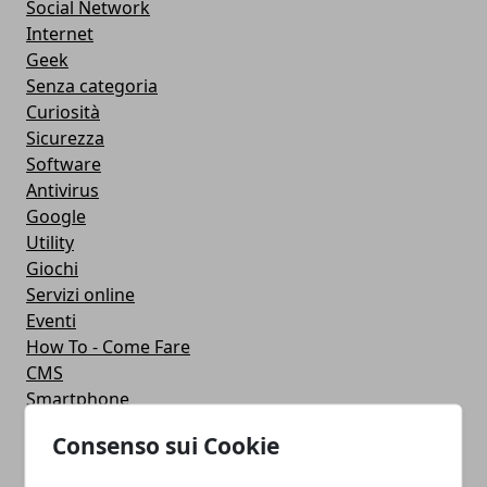
Social Network
Internet
Geek
Senza categoria
Curiosità
Sicurezza
Software
Antivirus
Google
Utility
Giochi
Servizi online
Eventi
How To - Come Fare
CMS
Smartphone
iPhone
Consenso sui Cookie
Apple
Videogames