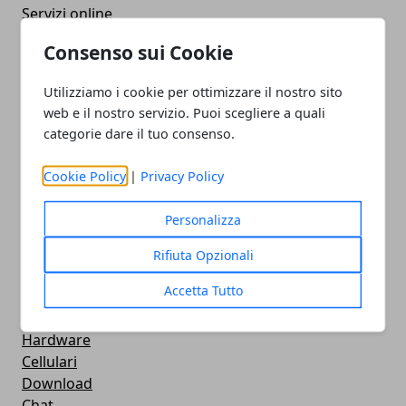
Servizi online
Eventi
Consenso sui Cookie
How To - Come Fare
CMS
Utilizziamo i cookie per ottimizzare il nostro sito
Smartphone
web e il nostro servizio. Puoi scegliere a quali
iPhone
categorie dare il tuo consenso.
Apple
Videogames
Cookie Policy
|
Privacy Policy
Streaming
Android
Personalizza
Musica
MacBook
Rifiuta Opzionali
FaceBook
Accetta Tutto
Google Maps
Console
Hardware
Cellulari
Download
Chat