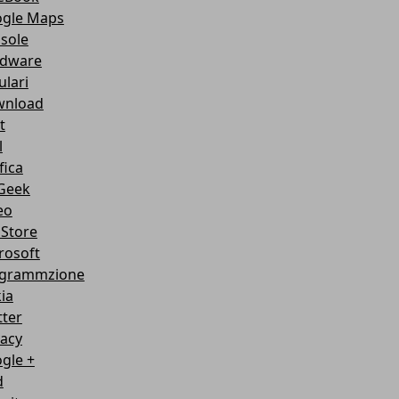
gle Maps
sole
dware
ulari
nload
t
l
fica
Geek
eo
Store
rosoft
grammzione
ia
tter
vacy
gle +
d