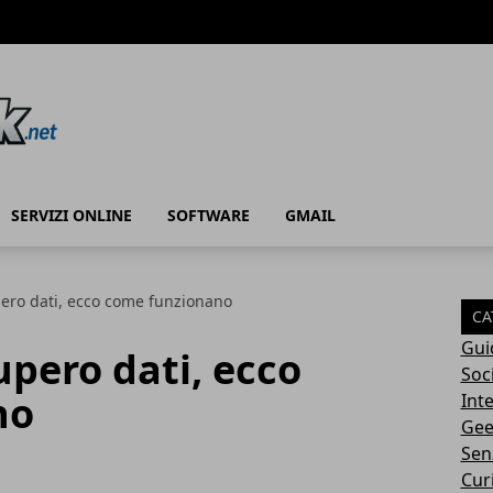
SERVIZI ONLINE
SOFTWARE
GMAIL
pero dati, ecco come funzionano
CA
Gui
upero dati, ecco
Soc
no
Int
Gee
Sen
Cur