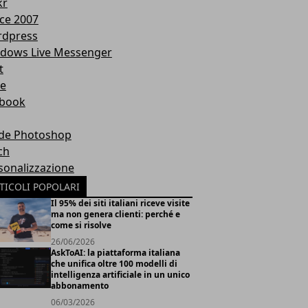
kr
ice 2007
dpress
dows Live Messenger
t
te
book
de Photoshop
ch
sonalizzazione
TICOLI POPOLARI
Il 95% dei siti italiani riceve visite
ma non genera clienti: perché e
come si risolve
26/06/2026
AskToAI: la piattaforma italiana
che unifica oltre 100 modelli di
intelligenza artificiale in un unico
abbonamento
06/03/2026