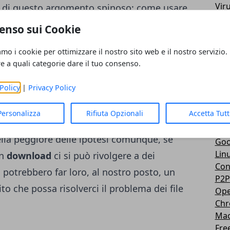
Vir
u di questo argomento spinoso: come usare
3D
Le applicazioni che decidiamo di installare
enso sui Cookie
Mes
tiche e semplici da usare, non devono
You
amo i cookie per ottimizzare il nostro sito web e il nostro servizio.
Sky
rattutto devono poter essere accessibili
re a quali categorie dare il tuo consenso.
imm
andi smanettoni. Su internet ne troviamo
Sto
Policy
|
Privacy Policy
he oggi addirittura sono diventati gettonati
Web
Sp
momento che i loro documenti sono ancora
Personalizza
Rifiuta Opzionali
Accetta Tut
Tru
e necessariamente mettere le mani avanti in
Tru
lla peggiore delle ipotesi comunque, se
Goo
Lin
un
download
ci si può rivolgere a dei
Con
i potrebbero far loro, al nostro posto, un
P2P
to che possa risolverci il problema dei file
Ope
Ch
Ma
Fre