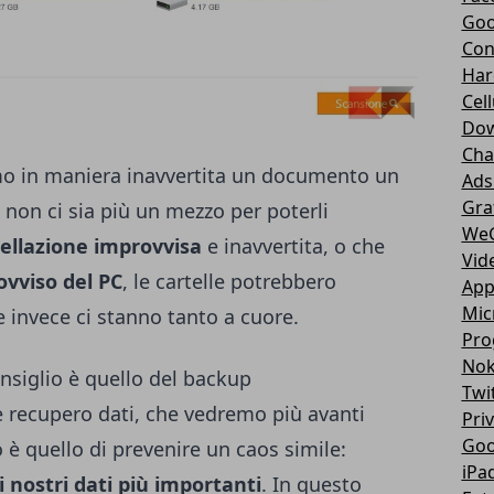
Goo
Con
Har
Cell
Dow
Cha
mo in maniera inavvertita un documento un
Ads
Gra
 non ci sia più un mezzo per poterli
We
ellazione improvvisa
e inavvertita, o che
Vid
vviso del PC
, le cartelle potrebbero
App
Mic
e invece ci stanno tanto a cuore.
Pro
Nok
nsiglio è quello del backup
Twi
 recupero dati
, che vedremo più avanti
Pri
Goo
 è quello di prevenire un caos simile:
iPa
 nostri dati più importanti
. In questo