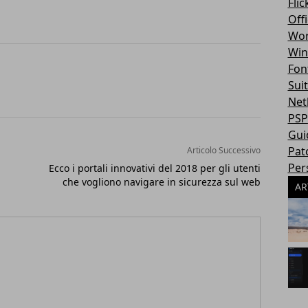
Flic
Off
Wor
Win
Fon
Sui
Net
PSP
Gui
Pat
Articolo Successivo
Per
Ecco i portali innovativi del 2018 per gli utenti
che vogliono navigare in sicurezza sul web
AR