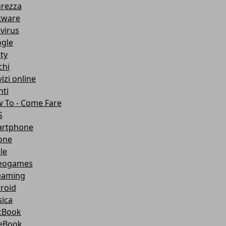
urezza
tware
ivirus
gle
ity
chi
izi online
nti
 To - Come Fare
S
rtphone
one
le
eogames
eaming
roid
ica
cBook
eBook