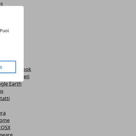
us
senger
Tube
 Puoi
pe
agini
rage
 2.0
am
to
cchi FaceBook
cchi e Segreti
gle Earth
ux
tatti
ra
rome
cOSX
eware