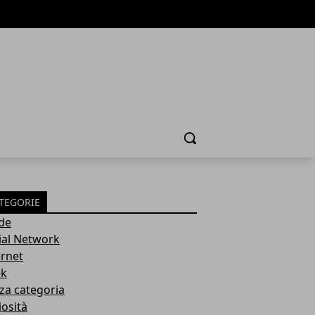
Cerca
TEGORIE
de
ial Network
ernet
k
za categoria
iosità