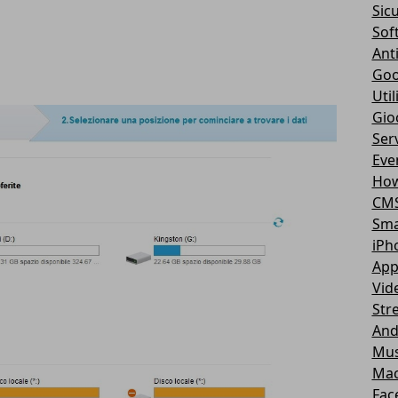
Sic
Sof
Ant
Goo
Util
Gio
Serv
Eve
How
CM
Sma
iPh
App
Vid
Str
And
Mus
Ma
Fac