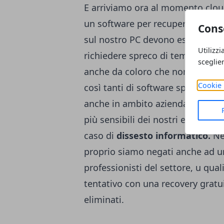
E arriviamo ora al momento clo
un software per recuperare dati. 
Cons
sul nostro PC devono essere pra
Utilizzi
richiedere spreco di tempo e sop
sceglie
anche da coloro che non sono gr
Cookie 
così tanti di software specifici c
anche in ambito aziendale, dal 
più sensibili dei nostri e occorr
caso di
dissesto informatico.
Ne
proprio siamo negati anche ad 
professionisti del settore, u qual
tentativo con una recovery gratui
eliminati.