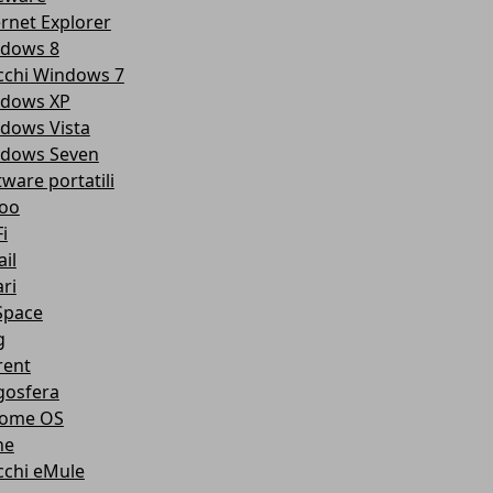
ernet Explorer
dows 8
cchi Windows 7
dows XP
dows Vista
dows Seven
tware portatili
oo
i
il
ri
pace
g
rent
gosfera
ome OS
ne
cchi eMule