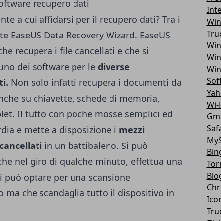
software recupero dati
Int
te a cui affidarsi per il recupero dati? Tra i
Win
Tru
nte EaseUS Data Recovery Wizard. EaseUS
Win
e recupera i file cancellati e che si
Win
uno dei software per le
diverse
Win
Sof
ti.
Non solo infatti recupera i documenti da
Yah
anche su chiavette, schede di memoria,
Wi-F
blet. Il tutto con poche mosse semplici ed
Gma
Safa
ardia e mette a disposizione i
mezzi
MyS
 cancellati
in un battibaleno. Si può
Bin
che nel giro di qualche minuto, effettua una
Tor
Blo
 si può optare per una scansione
Chr
 ma che scandaglia tutto il dispositivo in
Ico
Tru