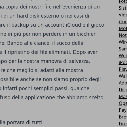
Fot
copia dei nostri file nell’evenienza di un
Sis
Vid
 di un hard disk esterno o nei casi di
iTu
re il backup su un account iCloud e il gioco
Mot
ne in più per non perdere in un bicchier
Not
Wir
re. Bando alle ciance, il succo della
Sa
l ripristino dei file eliminati. Dopo aver
Web
po per la nostra manovra di salvezza,
iPo
Pla
are che meglio si adatti alla mostra
Wal
ossibile anche se non siamo proprio degli
Ad
o infatti pochi semplici passi, qualche
Dis
Mas
l’uso della applicazione che abbiamo scelto.
Ope
Pay
Bro
la portata di tutti
Fir