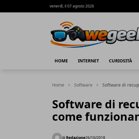
venerdì, il 07 agosto 2026
WeGeek.net
HOME
INTERNET
CURIOSITÀ
Home
Software
Software di recu
Software di rec
come funziona
di
Redazione
26/10/2018