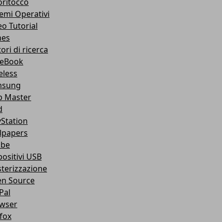
oritocco
temi Operativi
eo Tutorial
nes
ori di ricerca
eBook
eless
msung
 Master
d
yStation
lpapers
obe
positivi USB
terizzazione
n Source
Pal
wser
efox