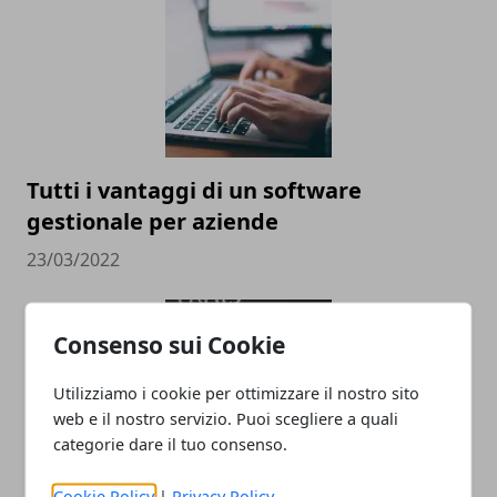
Tutti i vantaggi di un software
gestionale per aziende
23/03/2022
Consenso sui Cookie
Utilizziamo i cookie per ottimizzare il nostro sito
web e il nostro servizio. Puoi scegliere a quali
categorie dare il tuo consenso.
Cookie Policy
|
Privacy Policy