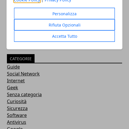
Software gestionali per le aziende:
caratteristiche e vantaggi
Personalizza
20/12/2019
Rifiuta Opzionali
Accetta Tutto
CATEGORIE
Guide
Social Network
Internet
Geek
Senza categoria
Curiosità
Sicurezza
Software
Antivirus