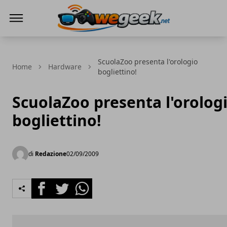
WeGeek.net
ScuolaZoo presenta l'orologio
Home
Hardware
bogliettino!
ScuolaZoo presenta l'orolog
bogliettino!
di
Redazione
02/09/2009
Facebook
Twitter
Whatsapp