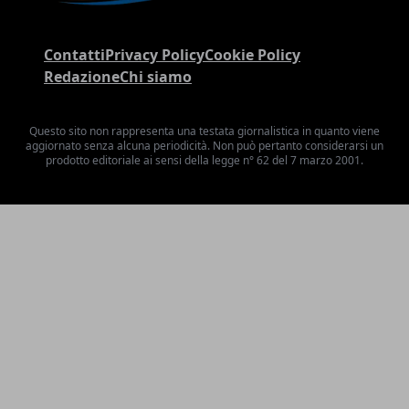
Contatti
Privacy Policy
Cookie Policy
Redazione
Chi siamo
Questo sito non rappresenta una testata giornalistica in quanto viene
aggiornato senza alcuna periodicità. Non può pertanto considerarsi un
prodotto editoriale ai sensi della legge n° 62 del 7 marzo 2001.