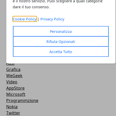
Android
e il nostro servizio. Puoi scegliere a quali categorie
dare il tuo consenso.
Musica
MacBook
Cookie Policy
|
Privacy Policy
FaceBook
Google Maps
Personalizza
Console
Hardware
Rifiuta Opzionali
Cellulari
Download
Accetta Tutto
Chat
Adsl
Grafica
WeGeek
Video
AppStore
Microsoft
Programmzione
Nokia
Twitter