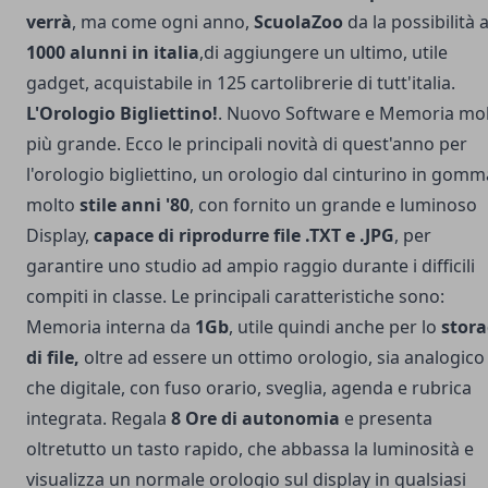
verrà
, ma come ogni anno,
ScuolaZoo
da la possibilità 
1000 alunni in italia
,di aggiungere un ultimo, utile
gadget, acquistabile in 125 cartolibrerie di tutt'italia.
L'Orologio Bigliettino!
.
Nuovo Software e Memoria mo
più grande. Ecco le principali novità di quest'anno per
l'orologio bigliettino, un orologio dal cinturino in gomm
molto
stile anni '80
, con fornito un grande e luminoso
Display,
capace di riprodurre file .TXT e .JPG
, per
garantire uno studio ad ampio raggio durante i difficili
compiti in classe. Le principali caratteristiche sono:
Memoria interna da
1Gb
, utile quindi anche per lo
stora
di file,
oltre ad essere un ottimo orologio, sia analogico
che digitale, con fuso orario, sveglia, agenda e rubrica
integrata. Regala
8 Ore di autonomia
e presenta
oltretutto un tasto rapido, che abbassa la luminosità e
visualizza un normale orologio sul display in qualsiasi