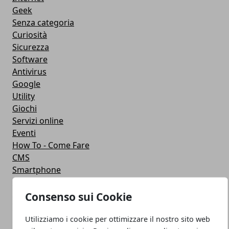
Geek
Senza categoria
Curiosità
Sicurezza
Software
Antivirus
Google
Utility
Giochi
Servizi online
Eventi
How To - Come Fare
CMS
Smartphone
iPhone
Apple
Consenso sui Cookie
Videogames
Streaming
Utilizziamo i cookie per ottimizzare il nostro sito web