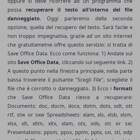
oppure si deve ricorrere ad un programma che
possa
recuperare il testo all'interno del file
danneggiato
. Oggi parleremo della seconda
opzione, quella del recupero del testo. Sarà facile e
non troppo impegnativa, grazie ad un sito internet
che gratuitametne offre questo servizio: si tratta di
Save Office Data. Ecco come funziona: 1) Andate sul
sito
Save Office Data,
cliccando sul seguente
link
. 2)
A questo punto nella finestra principale, nella parte
bassa troverete il pulsante "Scegli File", scegliete il
file che è corrotto o danneggiato. 3) Ecco i
formati
che Save Office Data riesce a recuperare:
Documents: doc, docm, docx, dotm, dotx, odt, ott
rtf, stw or sxw Spreadsheets: xlam, xls, xlsb, xlsm,
xlsx, xlt, xltm, xltx, xlam, ots, ods, stc or sxc
Presentations: ppsm, ppsx, pptm, pptx, sxi, sti, odp