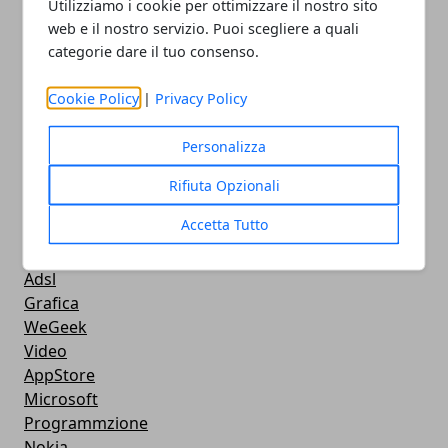
Utilizziamo i cookie per ottimizzare il nostro sito
Streaming
web e il nostro servizio. Puoi scegliere a quali
Android
categorie dare il tuo consenso.
Musica
MacBook
Cookie Policy
|
Privacy Policy
FaceBook
Google Maps
Personalizza
Console
Hardware
Rifiuta Opzionali
Cellulari
Accetta Tutto
Download
Chat
Adsl
Grafica
WeGeek
Video
AppStore
Microsoft
Programmzione
Nokia