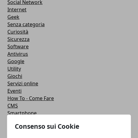
Social Network
Internet
Geek
Senza categoria
Curiosità
Sicurezza
Software
Antivirus
Google
Utility
Giochi
Servizi online
Eventi
How To - Come Fare
CMS
Smartphone
iPhone
Consenso sui Cookie
Apple
Videogames