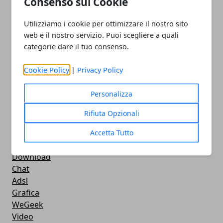
Consenso sui Cookie
Smartphone
iPhone
Utilizziamo i cookie per ottimizzare il nostro sito
Apple
web e il nostro servizio. Puoi scegliere a quali
Videogames
categorie dare il tuo consenso.
Streaming
Android
Cookie Policy
|
Privacy Policy
Musica
MacBook
Personalizza
FaceBook
Google Maps
Rifiuta Opzionali
Console
Hardware
Accetta Tutto
Cellulari
Download
Chat
Adsl
Grafica
WeGeek
Video