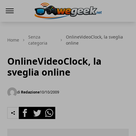
WeGeek.net
Senza
OnlineVideoClock, la sveglia
Home
categoria
online
OnlineVideoClock, la
sveglia online
di
Redazione
10/10/2009
Facebook
Twitter
Whatsapp