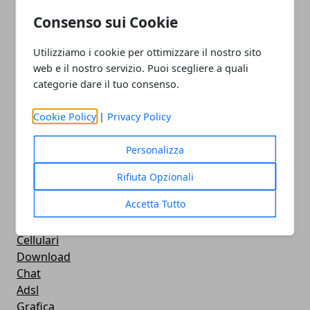
How To - Come Fare
Consenso sui Cookie
CMS
Smartphone
Utilizziamo i cookie per ottimizzare il nostro sito
iPhone
web e il nostro servizio. Puoi scegliere a quali
Apple
categorie dare il tuo consenso.
Videogames
Streaming
Cookie Policy
|
Privacy Policy
Android
Musica
Personalizza
MacBook
FaceBook
Rifiuta Opzionali
Google Maps
Accetta Tutto
Console
Hardware
Cellulari
Download
Chat
Adsl
Grafica