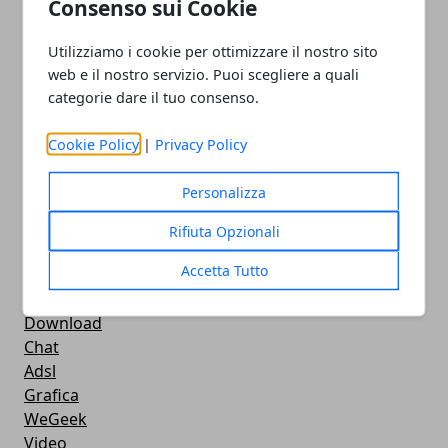
Consenso sui Cookie
Smartphone
iPhone
Utilizziamo i cookie per ottimizzare il nostro sito
Apple
web e il nostro servizio. Puoi scegliere a quali
Videogames
categorie dare il tuo consenso.
Streaming
Android
Cookie Policy
|
Privacy Policy
Musica
MacBook
Personalizza
FaceBook
Google Maps
Rifiuta Opzionali
Console
Accetta Tutto
Hardware
Cellulari
Download
Chat
Adsl
Grafica
WeGeek
Video