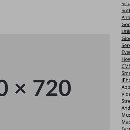
Sic
Sof
Ant
Goo
Util
Gio
Serv
Eve
How
CM
Sma
iPh
App
Vid
Str
And
Mus
Ma
Fac