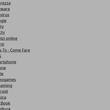
urezza
tware
ivirus
gle
ity
chi
izi online
nti
 To - Come Fare
S
rtphone
one
le
eogames
eaming
roid
ica
cBook
eBook