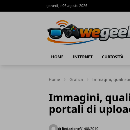
giovedì, il 06 agosto 2026
WeGeek.net
HOME
INTERNET
CURIOSITÀ
Home
Grafica
Immagini, quali son
Immagini, quali
portali di uplo
di
Redazione
31/08/2010