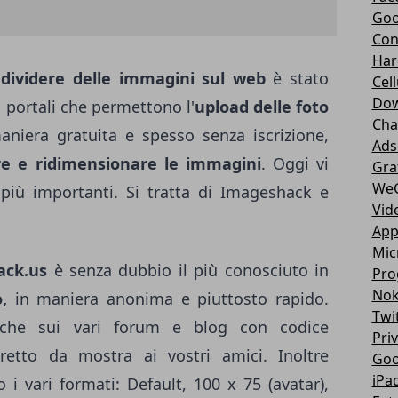
Goo
Con
Har
dividere delle immagini sul web
è stato
Cell
Dow
i portali che permettono l'
upload delle foto
Cha
maniera gratuita e spesso senza iscrizione,
Ads
re e ridimensionare le immagini
. Oggi vi
Gra
We
 più importanti. Si tratta di Imageshack e
Vid
App
Mic
ack.us
è senza dubbio il più conosciuto in
Pro
Nok
,
in maniera anonima e piuttosto rapido.
Twi
nche sui vari forum e blog con codice
Pri
iretto da mostra ai vostri amici. Inoltre
Goo
iPa
o i vari formati: Default, 100 x 75 (avatar),