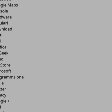
gle Maps
sole
dware
ulari
nload
t
l
fica
Geek
eo
Store
rosoft
grammzione
ia
tter
vacy
gle +
d