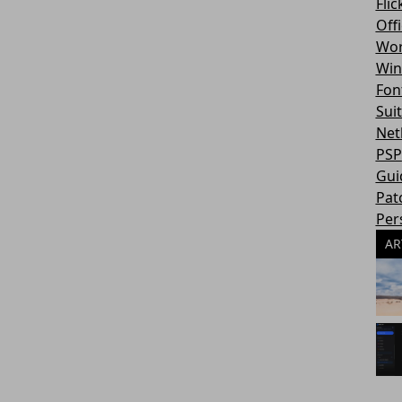
Flic
Off
Wor
Win
Fon
Sui
Net
PSP
Gui
Pat
Per
AR