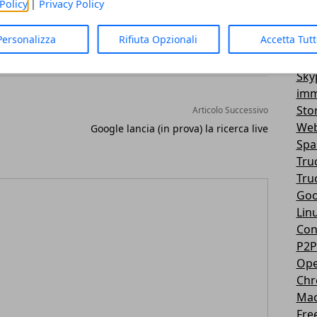
Policy
|
Privacy Policy
Vir
3D
Personalizza
Rifiuta Opzionali
Accetta Tut
Mes
You
Sky
imm
Sto
Articolo Successivo
Web
Google lancia (in prova) la ricerca live
Sp
Tru
Tru
Goo
Lin
Con
P2P
Ope
Ch
Ma
Fre