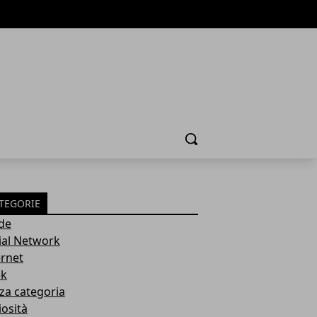
Cerca
TEGORIE
de
ial Network
ernet
k
za categoria
iosità