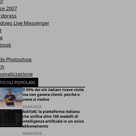
kr
ice 2007
dpress
dows Live Messenger
t
te
book
de Photoshop
ch
sonalizzazione
TICOLI POPOLARI
Il 95% dei siti italiani riceve visite
ma non genera clienti: perché e
come si risolve
26/06/2026
AskToAI: la piattaforma italiana
che unifica oltre 100 modelli di
intelligenza artificiale in un unico
abbonamento
06/03/2026