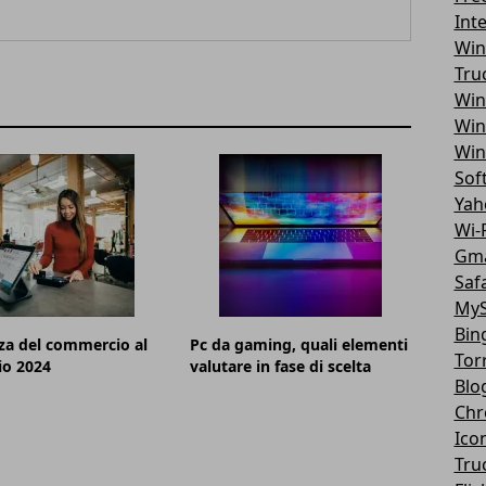
Int
Win
Tru
Win
Win
Win
Sof
Yah
Wi-F
Gma
Safa
MyS
Bin
za del commercio al
Pc da gaming, quali elementi
Tor
io 2024
valutare in fase di scelta
Blo
Chr
Ico
Tru