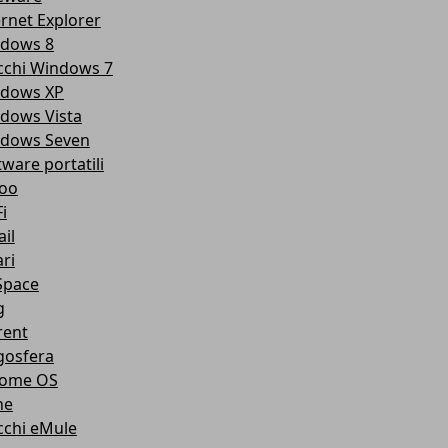
ernet Explorer
dows 8
cchi Windows 7
dows XP
dows Vista
dows Seven
tware portatili
oo
i
il
ri
pace
g
rent
gosfera
ome OS
ne
cchi eMule