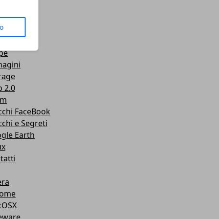
us
to
senger
Tube
pe
agini
rage
 2.0
am
cchi FaceBook
cchi e Segreti
gle Earth
ux
tatti
ra
rome
cOSX
eware