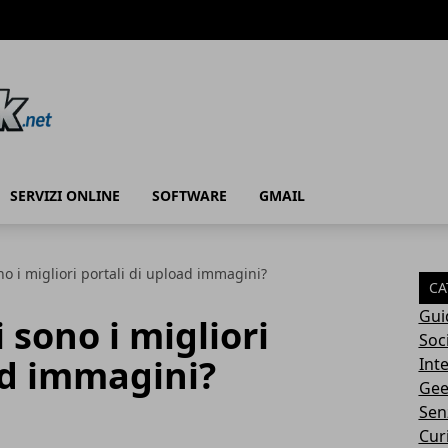
SERVIZI ONLINE
SOFTWARE
GMAIL
o i migliori portali di upload immagini?
CA
Gui
 sono i migliori
Soc
ad immagini?
Int
Gee
Sen
Cur