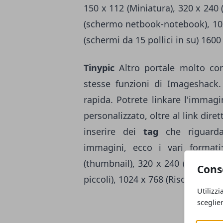
150 x 112 (Miniatura), 320 x 240 
(schermo netbook-notebook), 1024
(schermi da 15 pollici in su) 160
Tinypic
Altro portale molto co
stesse funzioni di Imageshack
rapida. Potrete linkare l'immag
personalizzato, oltre al link dire
inserire dei
tag
che riguard
immagini, ecco i vari formati
(thumbnail), 320 x 240 (web e ma
Cons
piccoli), 1024 x 768 (Risoluzione c
Utilizzi
sceglie