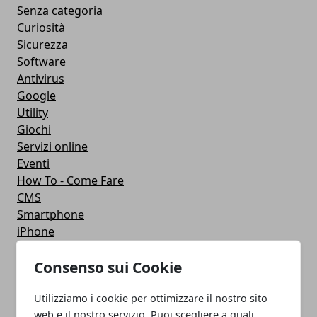
Senza categoria
Curiosità
Sicurezza
Software
Antivirus
Google
Utility
Giochi
Servizi online
Eventi
How To - Come Fare
CMS
Smartphone
iPhone
Apple
Consenso sui Cookie
Videogames
Streaming
Utilizziamo i cookie per ottimizzare il nostro sito
Android
web e il nostro servizio. Puoi scegliere a quali
Musica