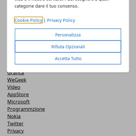
categorie dare il tuo consenso.
MacBook
FaceBook
Cookie Policy
|
Privacy Policy
Google Maps
Console
Personalizza
Hardware
Cellulari
Rifiuta Opzionali
Download
Chat
Accetta Tutto
Adsl
Grafica
WeGeek
Video
AppStore
Microsoft
Programmzione
Nokia
Twitter
Privacy