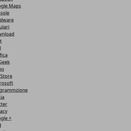
gle Maps
sole
dware
ulari
nload
t
l
fica
Geek
eo
Store
rosoft
grammzione
ia
tter
vacy
gle +
d