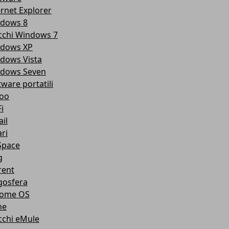
ernet Explorer
dows 8
cchi Windows 7
dows XP
dows Vista
dows Seven
tware portatili
oo
i
il
ri
pace
g
rent
gosfera
ome OS
ne
cchi eMule