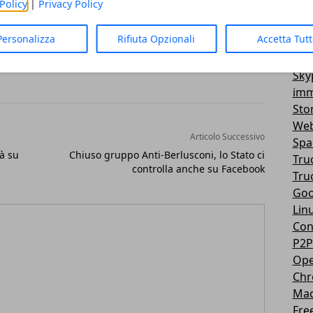
Policy
|
Privacy Policy
Vir
3D
Personalizza
Rifiuta Opzionali
Accetta Tut
Mes
You
Sky
imm
Sto
Web
Articolo Successivo
Sp
à su
Chiuso gruppo Anti-Berlusconi, lo Stato ci
Tru
controlla anche su Facebook
Tru
Goo
Lin
Con
P2P
Ope
Ch
Ma
Fre