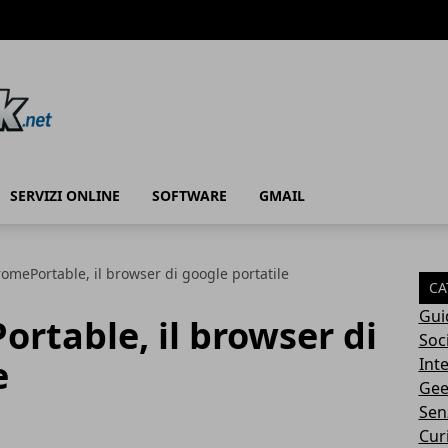
SERVIZI ONLINE
SOFTWARE
GMAIL
mePortable, il browser di google portatile
CA
Gui
rtable, il browser di
Soc
e
Int
Gee
Sen
Cur