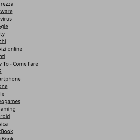
urezza
tware
ivirus
gle
ity
chi
izi online
nti
 To - Come Fare
S
rtphone
one
le
eogames
eaming
roid
ica
cBook
eBook