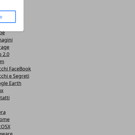
us
to
senger
Tube
pe
agini
rage
 2.0
am
cchi FaceBook
cchi e Segreti
gle Earth
ux
tatti
ra
rome
cOSX
eware