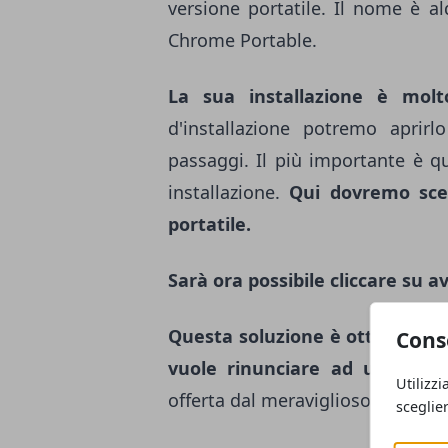
versione portatile. Il nome è a
Chrome Portable
.
La sua installazione è mol
d'installazione potremo aprir
passaggi. Il più importante è que
installazione.
Qui dovremo sceg
portatile.
Sarà ora possibile cliccare su a
Questa soluzione è ottima per c
Cons
vuole rinunciare ad una nav
Utilizzi
offerta dal meraviglioso browse
sceglie