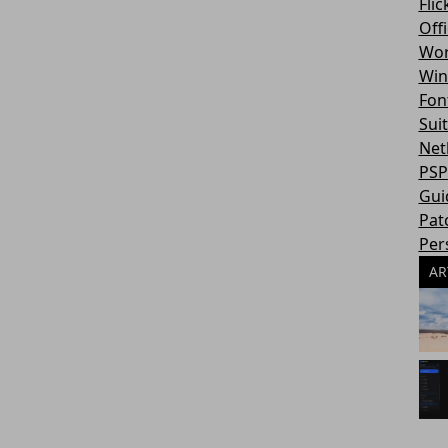
Flic
Off
Wor
Win
Fon
Sui
Net
PSP
Gui
Pat
Per
AR