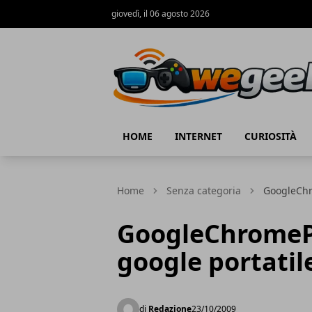
giovedì, il 06 agosto 2026
WeGeek.net
HOME
INTERNET
CURIOSITÀ
Home
Senza categoria
GoogleChro
GoogleChromePo
google portatil
di
Redazione
23/10/2009