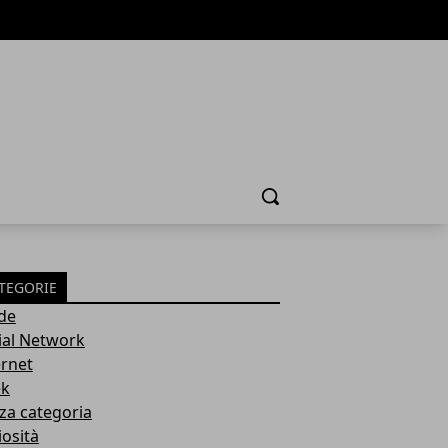
Cerca
TEGORIE
de
ial Network
ernet
k
za categoria
iosità