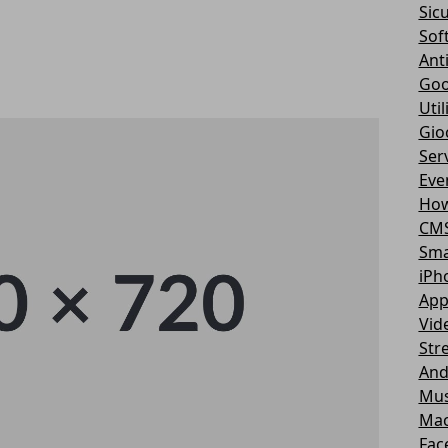
Sic
Sof
Ant
Goo
Util
Gio
Serv
Eve
How
CM
Sma
iPh
App
Vid
Str
And
Mus
Ma
Fac