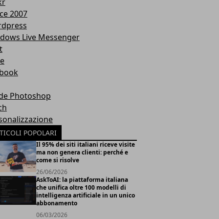
kr
ice 2007
dpress
dows Live Messenger
t
te
book
de Photoshop
ch
sonalizzazione
TICOLI POPOLARI
Il 95% dei siti italiani riceve visite
ma non genera clienti: perché e
come si risolve
26/06/2026
AskToAI: la piattaforma italiana
che unifica oltre 100 modelli di
intelligenza artificiale in un unico
abbonamento
06/03/2026