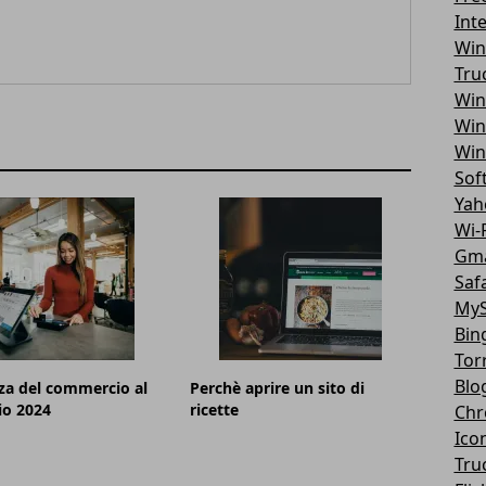
Int
Win
Tru
Win
Win
Win
Sof
Yah
Wi-F
Gma
Safa
MyS
Bin
Tor
Blo
za del commercio al
Perchè aprire un sito di
io 2024
ricette
Chr
Ico
Tru