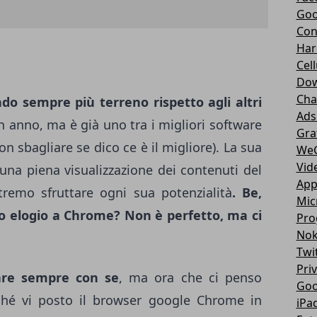
Goo
Con
Har
Cell
Dow
Cha
o sempre più terreno rispetto agli altri
Ads
n anno, ma è già uno tra i migliori software
Gra
n sbagliare se dico ce è il migliore). La sua
We
Vid
una piena visualizzazione dei contenuti del
App
remo sfruttare ogni sua potenzialità
. Be,
Mic
o elogio a Chrome? Non è perfetto, ma ci
Pro
Nok
Twi
Pri
tare sempre con se
, ma ora che ci penso
Goo
rché vi posto il browser google Chrome in
iPa