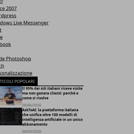
kr
ice 2007
dpress
dows Live Messenger
t
te
book
de Photoshop
ch
sonalizzazione
TICOLI POPOLARI
Il 95% dei siti italiani riceve visite
ma non genera clienti: perché e
come si risolve
26/06/2026
AskToAI: la piattaforma italiana
che unifica oltre 100 modelli di
intelligenza artificiale in un unico
abbonamento
06/03/2026