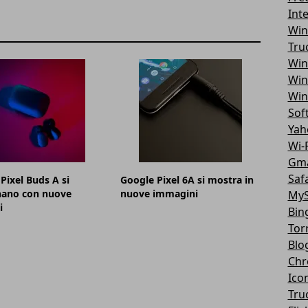
Int
Win
Tru
Win
Win
Win
Sof
Yah
Wi-F
Gma
Safa
Pixel Buds A si
Google Pixel 6A si mostra in
nano con nuove
nuove immagini
MyS
i
Bin
Tor
Blo
Chr
Ico
Tru