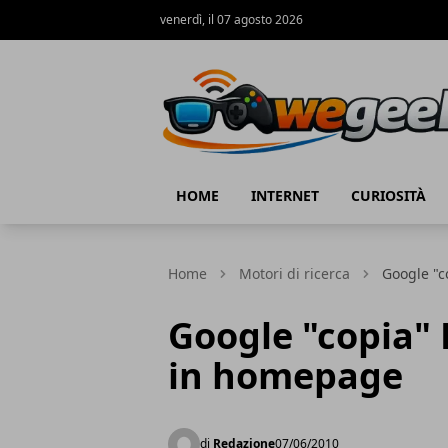
venerdì, il 07 agosto 2026
WeGeek.net
HOME
INTERNET
CURIOSITÀ
Home
Motori di ricerca
Google "c
Google "copia" 
in homepage
di
Redazione
07/06/2010