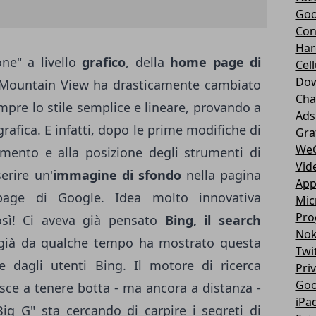
Goo
Con
Har
ne" a livello
grafico
, della
home page di
Cell
Dow
i Mountain View ha drasticamente cambiato
Cha
mpre lo stile semplice e lineare, provando a
Ads
rafica. E infatti, dopo le prime modifiche di
Gra
We
eamento e alla posizione degli strumenti di
Vid
erire un'
immagine di sfondo
nella pagina
App
page di Google. Idea molto innovativa
Mic
Pro
osì! Ci aveva già pensato
Bing, il search
Nok
già da qualche tempo ha mostrato questa
Twi
e dagli utenti Bing. Il motore di ricerca
Pri
Goo
iesce a tenere botta - ma ancora a distanza -
iPa
g G" sta cercando di carpire i segreti di