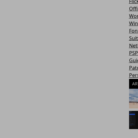
Flic
Off
Wor
Win
Fon
Sui
Net
PSP
Gui
Pat
Per
AR