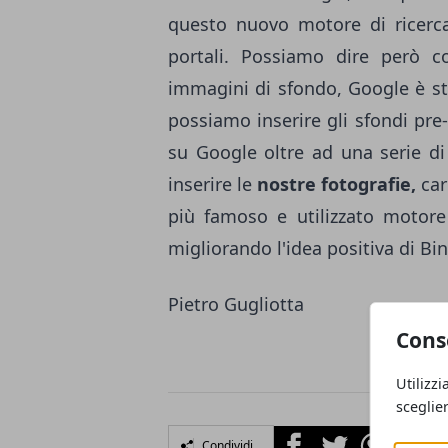
questo nuovo motore di ricerca,
portali. Possiamo dire però 
immagini di sfondo, Google è sta
possiamo inserire gli sfondi pre-
su Google oltre ad una serie di
inserire le
nostre fotografie,
car
più famoso e utilizzato motore 
migliorando l'idea positiva di Bin
Pietro Gugliotta
Cons
Utilizzi
sceglie
Facebook
Twitter
Whatsapp
Condividi