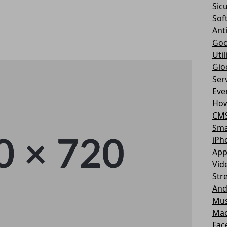
Sic
Sof
Ant
Goo
Util
Gio
Serv
Eve
How
CM
Sma
iPh
App
Vid
Str
And
Mus
Ma
Fac