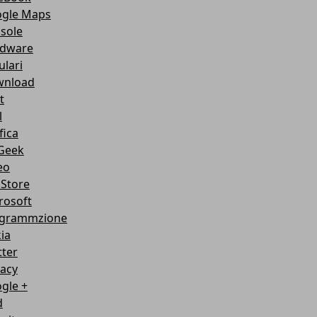
gle Maps
sole
dware
ulari
nload
t
l
fica
Geek
eo
Store
rosoft
grammzione
ia
tter
vacy
gle +
d