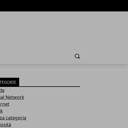
Cerca
TEGORIE
de
ial Network
ernet
k
za categoria
iosità