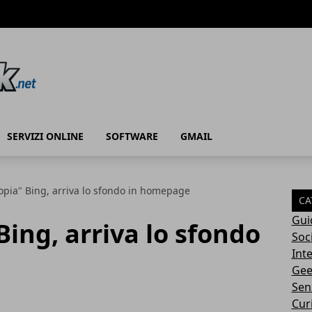
SERVIZI ONLINE
SOFTWARE
GMAIL
opia" Bing, arriva lo sfondo in homepage
CA
Gui
Bing, arriva lo sfondo
Soc
Int
Gee
Sen
Cur