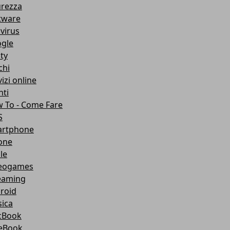
urezza
tware
ivirus
gle
ity
chi
izi online
nti
 To - Come Fare
S
rtphone
one
le
eogames
eaming
roid
ica
cBook
eBook