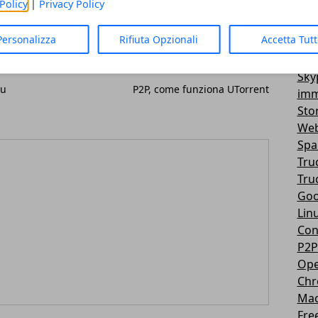
Policy
|
Privacy Policy
Vir
3D
Personalizza
Rifiuta Opzionali
Accetta Tut
Mes
You
Articolo Successivo
Sky
iu
P2P, come funziona UTorrent
imm
Sto
Web
Sp
Tru
Tru
Goo
Lin
Con
P2P
Ope
Ch
Ma
Fre