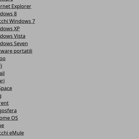
ernet Explorer
dows 8
cchi Windows 7
dows XP
dows Vista
dows Seven
tware portatili
oo
i
il
ri
pace
g
rent
gosfera
ome OS
ne
cchi eMule