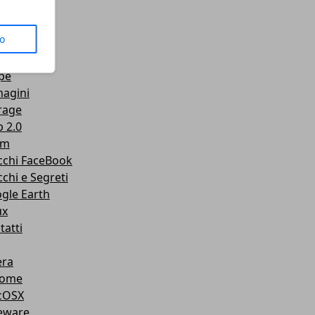
us
to
senger
Tube
pe
agini
rage
 2.0
am
cchi FaceBook
cchi e Segreti
gle Earth
ux
tatti
ra
rome
cOSX
eware