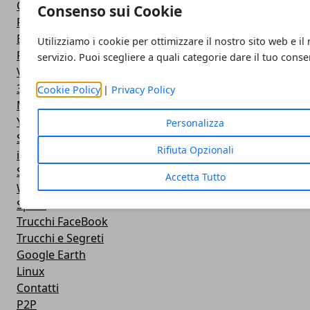
Open Source
Consenso sui Cookie
PayPal
Browser
Utilizziamo i cookie per ottimizzare il nostro sito web e il
Firefox
servizio. Puoi scegliere a quali categorie dare il tuo cons
Virus
3D
Cookie Policy
|
Privacy Policy
Messenger
YouTube
Personalizza
Skype
Rifiuta Opzionali
immagini
Storage
Accetta Tutto
Web 2.0
Spam
Trucchi FaceBook
Trucchi e Segreti
Google Earth
Linux
Contatti
P2P