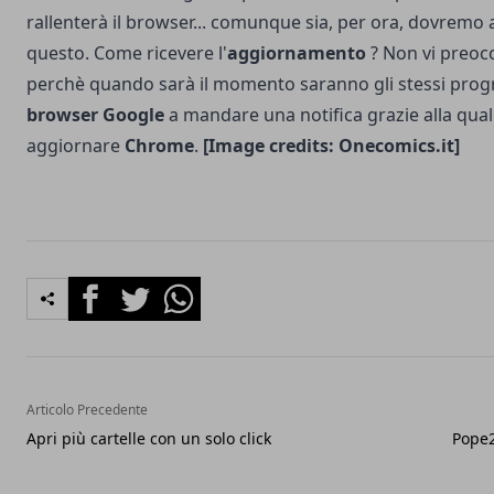
rallenterà il browser... comunque sia, per ora, dovremo
questo. Come ricevere l'
aggiornamento
? Non vi preocc
perchè quando sarà il momento saranno gli stessi pro
browser Google
a mandare una notifica grazie alla qu
aggiornare
Chrome
.
[Image credits:
Onecomics.it
]
Facebook
Twitter
Whatsapp
Articolo Precedente
Apri più cartelle con un solo click
Pope2