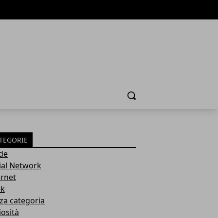
Cerca
TEGORIE
de
ial Network
ernet
k
za categoria
iosità