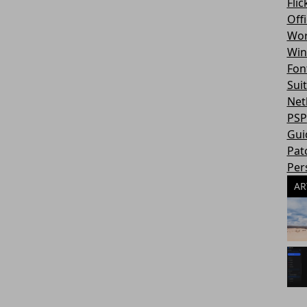
Flic
Off
Wor
Win
Fon
Sui
Net
PSP
Gui
Pat
Per
AR