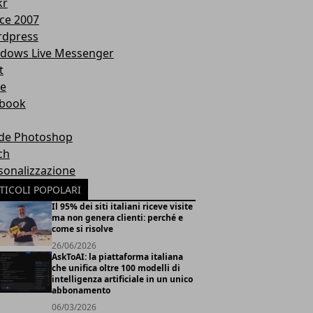
kr
ice 2007
dpress
dows Live Messenger
t
te
book
de Photoshop
ch
sonalizzazione
TICOLI POPOLARI
Il 95% dei siti italiani riceve visite
ma non genera clienti: perché e
come si risolve
26/06/2026
AskToAI: la piattaforma italiana
che unifica oltre 100 modelli di
intelligenza artificiale in un unico
abbonamento
06/03/2026