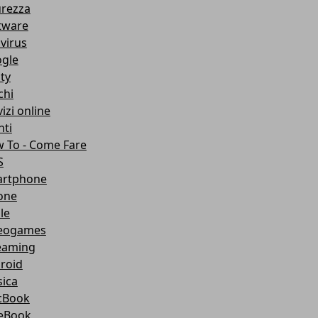
urezza
tware
ivirus
gle
ity
chi
izi online
nti
 To - Come Fare
S
rtphone
one
le
eogames
eaming
roid
ica
cBook
eBook