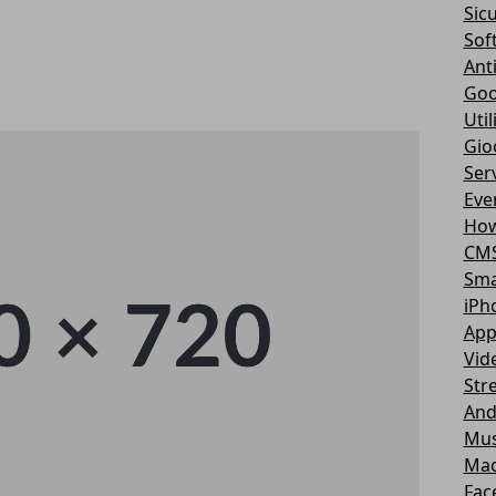
Sic
Sof
Ant
Goo
Util
Gio
Serv
Eve
How
CM
Sma
iPh
App
Vid
Str
And
Mus
Ma
Fac