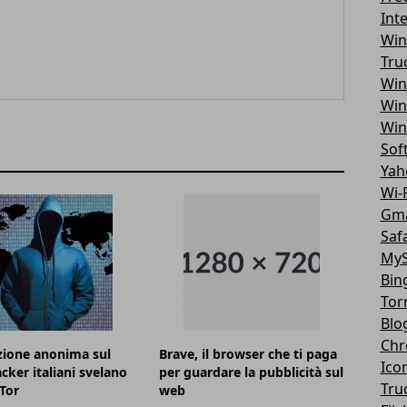
Int
Win
Tru
Win
Win
Win
Sof
Yah
Wi-F
Gma
Safa
MyS
Bin
Tor
Blo
Chr
zione anonima sul
Brave, il browser che ti paga
Ico
cker italiani svelano
per guardare la pubblicità sul
Tru
Tor
web