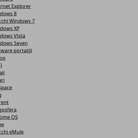
ernet Explorer
dows 8
cchi Windows 7
dows XP
dows Vista
dows Seven
tware portatili
oo
i
il
ri
pace
g
rent
gosfera
ome OS
ne
cchi eMule