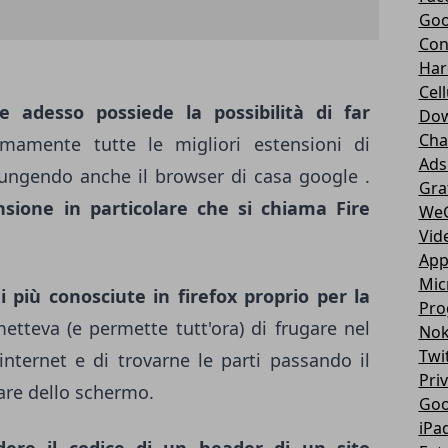
Goo
Con
Har
Cell
 adesso possiede la possibilità di far
Dow
Cha
imamente tutte le migliori estensioni di
Ads
ungendo anche il browser di casa google .
Gra
nsione in particolare che si chiama Fire
We
Vid
App
Mic
i più conosciute in firefox proprio per la
Pro
rmetteva (e permette tutt'ora) di frugare nel
Nok
Twi
nternet e di trovarne le parti passando il
Pri
are dello schermo.
Goo
iPa