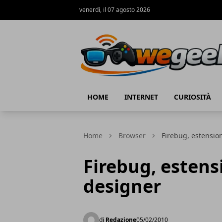
venerdì, il 07 agosto 2026
WeGeek.net
HOME
INTERNET
CURIOSITÀ
Home
Browser
Firebug, estensi
Firebug, esten
designer
di
Redazione
05/02/2010