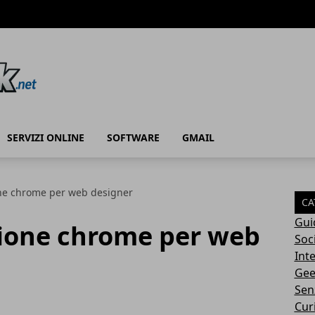
SERVIZI ONLINE
SOFTWARE
GMAIL
one chrome per web designer
CA
Gui
sione chrome per web
Soc
Int
Gee
Sen
Cur