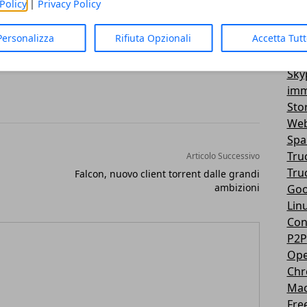
Policy
|
Privacy Policy
Vir
3D
Personalizza
Rifiuta Opzionali
Accetta Tut
Mes
You
Sky
imm
Sto
Web
Sp
Tru
Articolo Successivo
Tru
Falcon, nuovo client torrent dalle grandi
ambizioni
Goo
Lin
Con
P2P
Ope
Ch
Ma
Fre