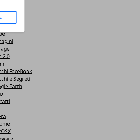
us
to
senger
Tube
pe
agini
rage
 2.0
am
cchi FaceBook
cchi e Segreti
gle Earth
ux
tatti
ra
rome
cOSX
eware