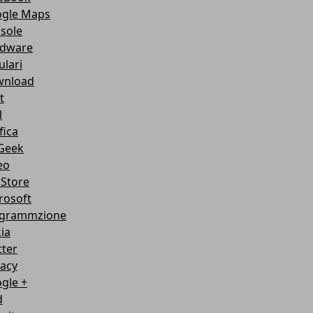
gle Maps
sole
dware
ulari
nload
t
l
fica
Geek
eo
Store
rosoft
grammzione
ia
tter
vacy
gle +
d