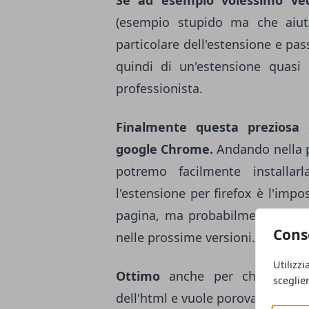
Se ad esempio volessimo ved
(esempio stupido ma che aiuta
particolare dell'estensione e pas
quindi di un'estensione quasi
professionista.
Finalmente questa preziosa
google Chrome.
Andando nella 
potremo facilmente installar
l'estensione per firefox è l'impos
pagina, ma probabilmente ques
Cons
nelle prossime versioni.
Utilizzi
Ottimo
anche per chi sta te
sceglie
dell'html e vuole porovare a veder