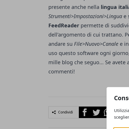
presente anche nella
lingua ital
Strumenti>Impostazioni>Lingua
e 
FeedReader
permette di suddivi
dell'argomento di cui trattano. 
andare su
File>Nuovo>Canale
e in
uso questo software ogni giorno,
mille blog che seguo... Se avete a
commenti!
Cons
Facebook
Twitter
Whatsapp
Utilizzi
Condividi
sceglie