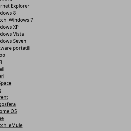
ernet Explorer
dows 8
cchi Windows 7
dows XP
dows Vista
dows Seven
tware portatili
oo
i
il
ri
pace
g
rent
gosfera
ome OS
ne
cchi eMule