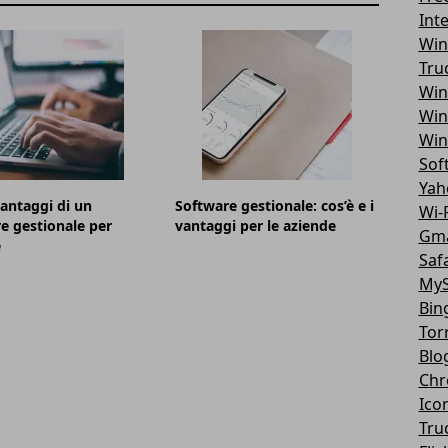
Int
Win
Tru
Win
Win
Win
Sof
Yah
vantaggi di un
Software gestionale: cos’è e i
Wi-F
e gestionale per
vantaggi per le aziende
Gma
e
Safa
MyS
Bin
Tor
Blo
Chr
Ico
Tru