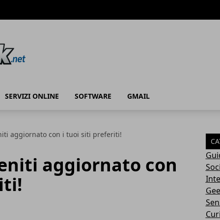
SERVIZI ONLINE
SOFTWARE
GMAIL
ti aggiornato con i tuoi siti preferiti!
CA
Gui
eniti aggiornato con
Soc
iti!
Int
Gee
Sen
Cur