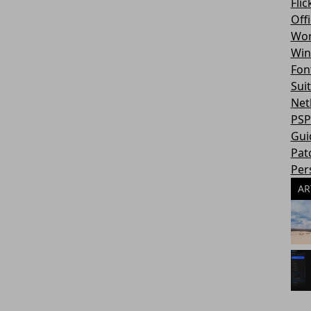
Flic
Off
Wor
Win
Fon
Sui
Net
PSP
Gui
Pat
Per
AR