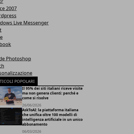
kr
ice 2007
dpress
dows Live Messenger
t
te
book
de Photoshop
ch
sonalizzazione
TICOLI POPOLARI
Il 95% dei siti italiani riceve visite
ma non genera clienti: perché e
come si risolve
26/06/2026
AskToAI: la piattaforma italiana
che unifica oltre 100 modelli di
intelligenza artificiale in un unico
abbonamento
06/03/2026