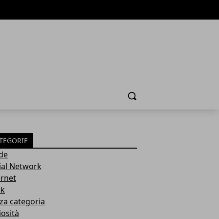
Cerca
TEGORIE
de
ial Network
ernet
k
za categoria
iosità