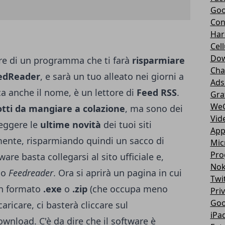
Goo
Con
Har
Cell
Dow
lare di un programma che ti farà
risparmiare
Cha
edReader
, e sarà un tuo alleato nei giorni a
Ads
a anche il nome, è un lettore di
Feed RSS
.
Gra
We
otti da mangiare a colazione
, ma
sono dei
Vid
leggere le
ultime novità
dei tuoi siti
App
amente, risparmiando quindi un sacco di
Mic
Pro
ware basta collegarsi al
sito ufficiale
e,
Nok
mo
Feedreader
. Ora si aprirà un pagina in cui
Twi
in formato
.exe
o
.zip
(che occupa meno
Pri
Goo
aricare, ci basterà cliccare sul
iPa
ownload
. C'è da dire che il software è