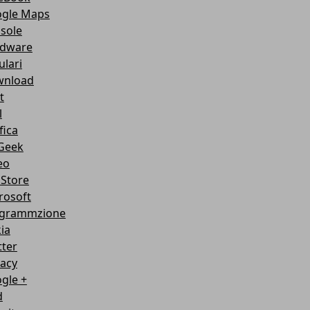
gle Maps
sole
dware
ulari
nload
t
l
fica
Geek
eo
Store
rosoft
grammzione
ia
tter
vacy
gle +
d