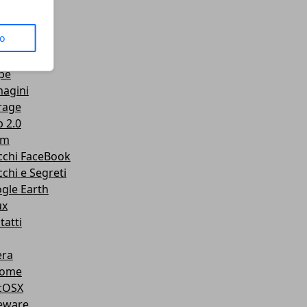
us
to
senger
Tube
pe
agini
rage
 2.0
am
cchi FaceBook
cchi e Segreti
gle Earth
ux
tatti
ra
rome
cOSX
eware