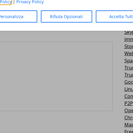
Policy
|
Privacy Policy
Vir
3D
Articolo Successivo
Personalizza
Rifiuta Opzionali
Accetta Tut
Mes
!
Google Flu Trends - Servizio Sanitario by
You
Google
Sky
imm
Sto
Web
Sp
Tru
Tru
Goo
Lin
Con
P2P
Ope
Ch
Ma
Fre