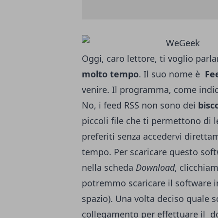
Oggi, caro lettore, ti voglio par
molto tempo
. Il suo nome è
Fe
venire. Il programma, come indic
No, i feed RSS non sono dei
bisc
piccoli file
che ti permettono di 
preferiti senza accedervi dirett
tempo.
Per scaricare questo soft
nella scheda
Download
, clicchia
potremmo scaricare il software 
spazio). Una volta deciso quale sc
collegamento per effettuare il
d