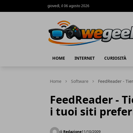
giovedì, il 06 agosto 2026
WeGeek.net
HOME
INTERNET
CURIOSITÀ
Home
Software
FeedReader - Tieni
FeedReader - Ti
i tuoi siti prefer
di
Redazione
11/10/2009