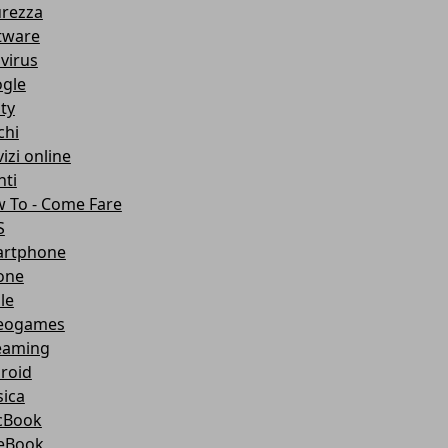
urezza
tware
ivirus
gle
ity
chi
izi online
nti
 To - Come Fare
S
rtphone
one
le
eogames
eaming
roid
ica
cBook
eBook