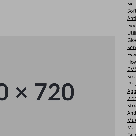
Sic
Sof
Ant
Goo
Util
Gio
Serv
Eve
How
CM
Sma
iPh
App
Vid
Str
And
Mus
Ma
Fac