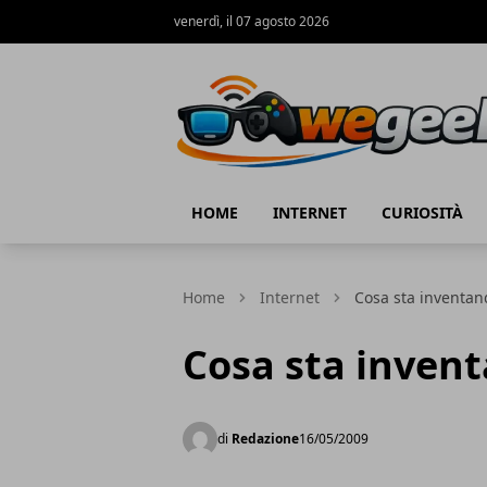
venerdì, il 07 agosto 2026
WeGeek.net
HOME
INTERNET
CURIOSITÀ
Home
Internet
Cosa sta inventan
Cosa sta inven
di
Redazione
16/05/2009