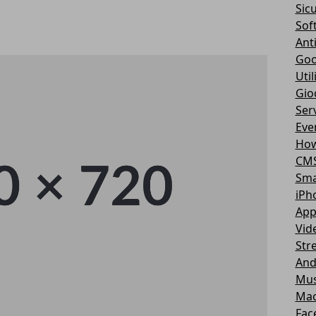
Sic
Sof
Ant
Goo
Util
Gio
Serv
Eve
How
CM
Sma
iPh
App
Vid
Str
And
Mus
Ma
Fac