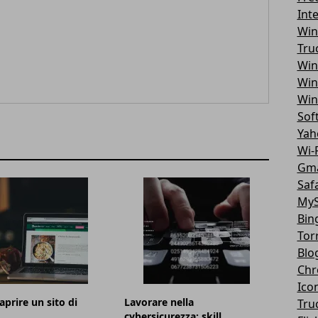
Int
Win
Tru
Win
Win
Win
Sof
Yah
Wi-F
Gma
Safa
MyS
Bin
Tor
Blo
Chr
Ico
aprire un sito di
Lavorare nella
Tru
cybersicurezza: skill