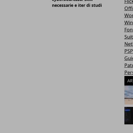
Flic
necessarie e iter di studi
Off
Wor
Win
Fon
Sui
Net
PSP
Gui
Pat
Per
AR