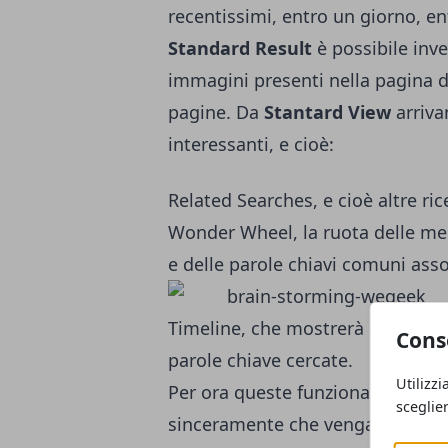
recentissimi, entro un giorno, e
Standard Result
è possibile inve
immagini presenti nella pagina di
pagine. Da
Stantard View
arriva
interessanti, e cioè:
Related Searches, e cioè altre ri
Wonder Wheel, la ruota delle mer
e delle parole chiavi comuni asso
Timeline, che mostrerà una linea 
Cons
parole chiave cercate.
Utilizzi
Per ora queste funzionalità sono
sceglie
sinceramente che vengano manten