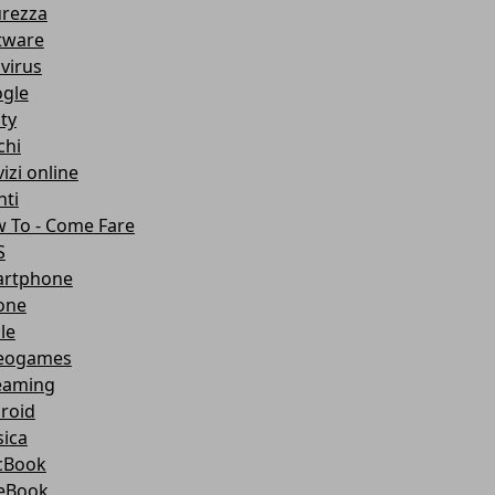
urezza
tware
ivirus
gle
ity
chi
izi online
nti
 To - Come Fare
S
rtphone
one
le
eogames
eaming
roid
ica
cBook
eBook