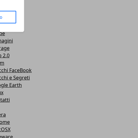
us
to
senger
Tube
pe
agini
rage
 2.0
am
cchi FaceBook
cchi e Segreti
gle Earth
ux
tatti
ra
rome
cOSX
eware