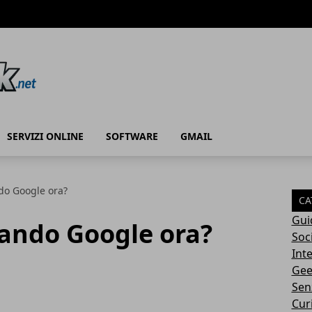
SERVIZI ONLINE
SOFTWARE
GMAIL
do Google ora?
CA
Gui
tando Google ora?
Soc
Int
Gee
Sen
Cur