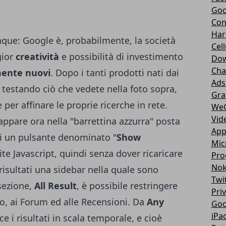
Goo
Con
Har
que: Google è, probabilmente, la società
Cell
gior
creatività
e possibilità di investimento
Dow
Cha
mente nuovi
. Dopo i tanti prodotti nati dai
Ads
 testando ciò che vedete nella foto sopra,
Gra
per affinare le proprie ricerche in rete.
We
Vid
 appare ora nella "barrettina azzurra" posta
App
tati un pulsante denominato "
Show
Mic
te Javascript, quindi senza dover ricaricare
Pro
Nok
 risultati una sidebar nella quale sono
Twi
 sezione,
All Result
, è possibile restringere
Pri
eo, ai Forum ed alle Recensioni. Da
Any
Goo
iPa
e i risultati in scala temporale, e cioè