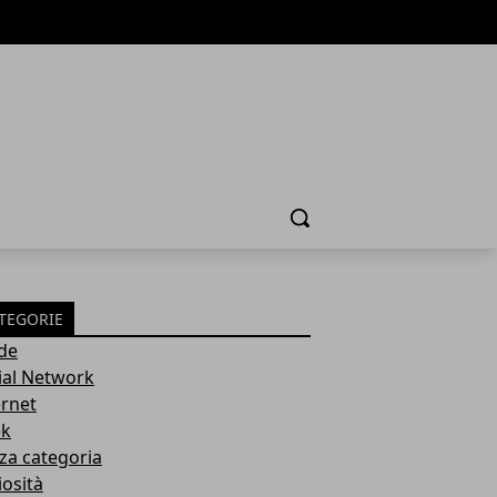
Cerca
TEGORIE
de
ial Network
ernet
k
za categoria
iosità