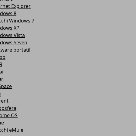
ernet Explorer
dows 8
cchi Windows 7
dows XP
dows Vista
dows Seven
tware portatili
oo
i
il
ri
pace
g
rent
gosfera
ome OS
ne
cchi eMule