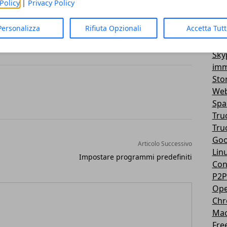
Policy
|
Privacy Policy
provate? Cosa ne pensate? Io le trovo
Vir
3D
Personalizza
Rifiuta Opzionali
Accetta Tut
Mes
You
Sky
imm
Sto
Web
Sp
Tru
Tru
Goo
Articolo Successivo
Lin
Impostare programmi predefiniti
Con
P2P
Ope
Ch
Ma
Fre