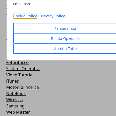
WeGeek
consenso.
Video
AppStore
Cookie Policy
|
Privacy Policy
Microsoft
Programmzione
Personalizza
Nokia
Twitter
Rifiuta Opzionali
Privacy
Accetta Tutto
Google +
iPad
Fotoritocco
Sistemi Operativi
Video Tutorial
iTunes
Motori di ricerca
NoteBook
Wireless
Samsung
Web Master