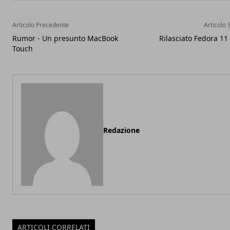
Articolo Precedente
Articolo 
Rumor - Un presunto MacBook
Rilasciato Fedora 11
Touch
Redazione
ARTICOLI CORRELATI