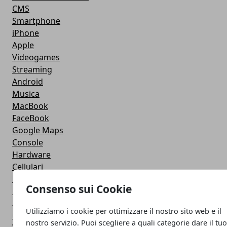
CMS
Smartphone
iPhone
Apple
Videogames
Streaming
Android
Musica
MacBook
FaceBook
Google Maps
Console
Hardware
Cellulari
Download
Consenso sui Cookie
Chat
Adsl
Utilizziamo i cookie per ottimizzare il nostro sito web e il
Grafica
nostro servizio. Puoi scegliere a quali categorie dare il tu