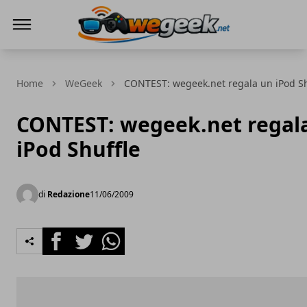
WeGeek.net
Home
WeGeek
CONTEST: wegeek.net regala un iPod Sh
CONTEST: wegeek.net regal
iPod Shuffle
di
Redazione
11/06/2009
Facebook
Twitter
Whatsapp