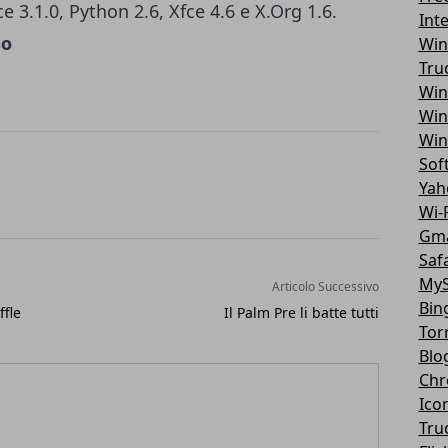
 3.1.0, Python 2.6, Xfce 4.6 e X.Org 1.6.
Int
so
Win
Tru
Win
Win
Win
Sof
Yah
Wi-F
Gma
Safa
MyS
Articolo Successivo
Bin
fle
Il Palm Pre li batte tutti
Tor
Blo
Chr
Ico
Tru