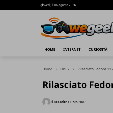
giovedì, il 06 agosto 2026
WeGeek.net
HOME
INTERNET
CURIOSITÀ
Home
Linux
Rilasciato Fedora 11 
Rilasciato Fedo
di
Redazione
11/06/2009