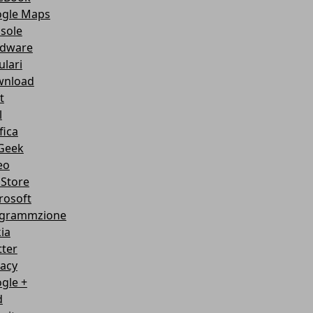
gle Maps
sole
dware
ulari
nload
t
l
fica
Geek
eo
Store
rosoft
grammzione
ia
tter
vacy
gle +
d