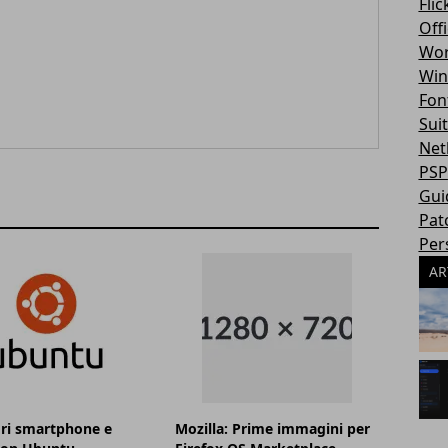
Flic
Off
Wor
Win
Fon
Sui
Net
PSP
Gui
Pat
Per
AR
ori smartphone e
Mozilla: Prime immagini per