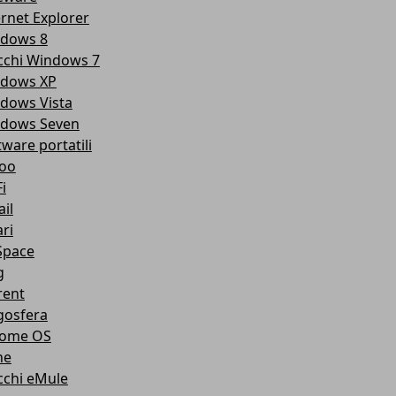
ernet Explorer
dows 8
cchi Windows 7
dows XP
dows Vista
dows Seven
tware portatili
oo
i
il
ri
pace
g
rent
gosfera
ome OS
ne
cchi eMule