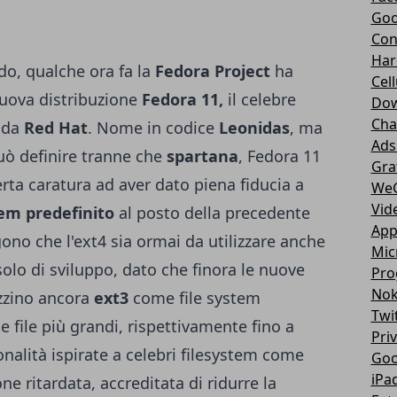
Goo
Con
Har
rdo, qualche ora fa la
Fedora Project
ha
Cell
 nuova distribuzione
Fedora 11,
il celebre
Dow
Cha
 da
Red Hat
.
Nome in codice
Leonidas
, ma
Ads
uò definire tranne che
spartana
, Fedora 11
Gra
erta caratura ad aver dato piena fiducia a
We
Vid
tem predefinito
al posto della precedente
App
gono che l'ext4 sia ormai da utilizzare anche
Mic
olo di sviluppo, dato che finora le nuove
Pro
Nok
izzino ancora
ext3
come file system
Twi
e file più grandi, rispettivamente fino a
Pri
ionalità ispirate a celebri filesystem come
Goo
iPa
one ritardata, accreditata di ridurre la