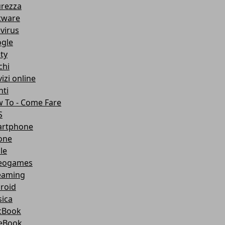
urezza
tware
ivirus
gle
ity
chi
izi online
nti
 To - Come Fare
S
rtphone
one
le
eogames
eaming
roid
ica
cBook
eBook