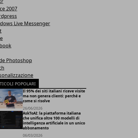
kr
ice 2007
dpress
dows Live Messenger
t
te
book
de Photoshop
ch
sonalizzazione
TICOLI POPOLARI
Il 95% dei siti italiani riceve visite
ma non genera clienti: perché e
come si risolve
26/06/2026
AskToAI: la piattaforma italiana
che unifica oltre 100 modelli di
intelligenza artificiale in un unico
abbonamento
06/03/2026