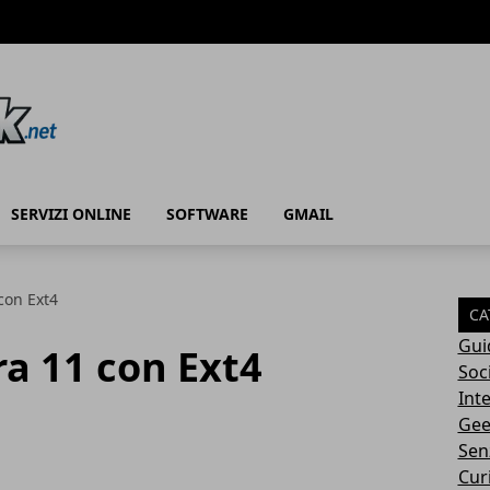
SERVIZI ONLINE
SOFTWARE
GMAIL
con Ext4
CA
Gui
ra 11 con Ext4
Soc
Int
Gee
Sen
Cur