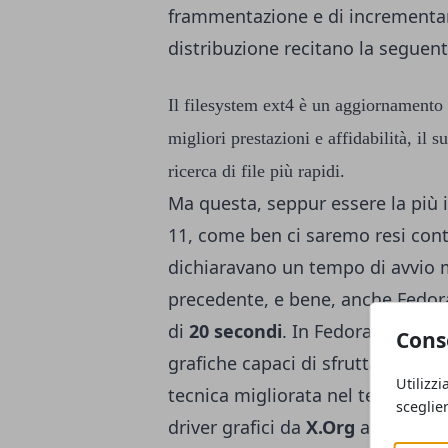
frammentazione e di incrementare
distribuzione recitano la seguent
Il filesystem ext4 è un aggiornamento 
migliori prestazioni e affidabilità, il s
ricerca di file più rapidi.
Ma questa, seppur essere la più 
11, come ben ci saremo resi conto
dichiaravano un tempo di avvio mo
precedente, e bene, anche Fedo
di
20 secondi
. In Fedora 11 è st
Cons
grafiche capaci di sfruttare la t
Utilizzi
tecnica migliorata nel tempo, ch
sceglie
driver grafici da
X.Org
al kernelsp