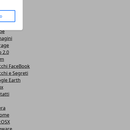
us
to
senger
Tube
pe
agini
rage
 2.0
am
cchi FaceBook
cchi e Segreti
gle Earth
ux
tatti
ra
rome
cOSX
eware