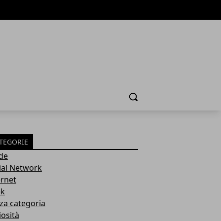
Cerca
TEGORIE
de
ial Network
ernet
k
za categoria
iosità