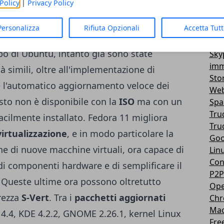
Policy
|
Privacy Policy
o più affidabili e grafica più fluida. Gli
Vir
3D
esteso le funzionalità di
PackageKit
,
un
Personalizza
Rifiuta Opzionali
Accetta Tut
Mes
n Fedora 9 che, in futuro, potrebbe
You
po di Ubuntu, intanto gia sono state
Sky
imm
 simili, oltre all'implementazione di
Sto
e l'automatico aggiornamento veloce dei
Web
sto non è disponibile con la
ISO
ma con un
Sp
Tru
cilmente installato. Fedora 11 migliora
Tru
virtualizzazione
, e in modo particolare la
Goo
ne di nuove macchine virtuali, ora capace di
Lin
Con
 componenti hardware e di semplificare il
P2P
. Queste ultime ora possono oltretutto
Ope
urezza
S-Vert
. Tra i
pacchetti aggiornati
Ch
Ma
4.4, KDE 4.2.2, GNOME 2.26.1, kernel Linux
Fre