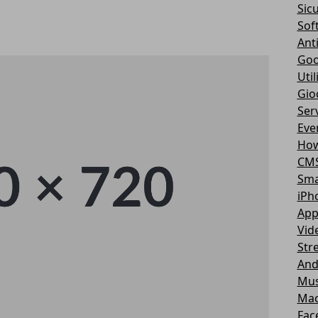
Sic
Sof
Ant
Goo
Util
Gio
Serv
Eve
How
CM
Sma
iPh
App
Vid
Str
And
Mus
Ma
Fac