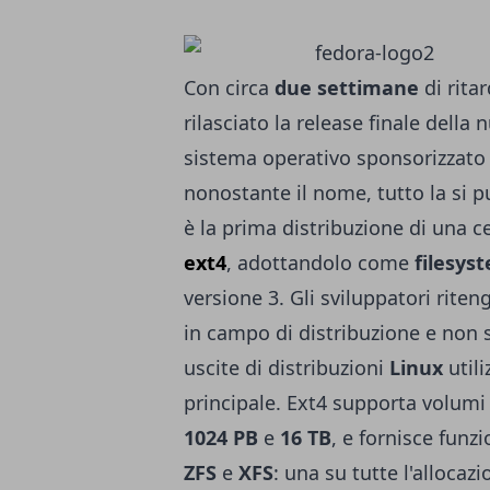
Con circa
due settimane
di rita
rilasciato la release finale della
sistema operativo sponsorizzato
nonostante il nome, tutto la si p
è la prima distribuzione di una c
ext4
, adottandolo come
filesys
versione 3. Gli sviluppatori riten
in campo di distribuzione e non s
uscite di distribuzioni
Linux
util
principale. Ext4 supporta volumi 
1024 PB
e
16 TB
, e fornisce funz
ZFS
e
XFS
: una su tutte l'allocazi