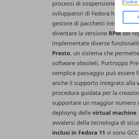
Cookie 
processi di sospensione e ripristin
sviluppatori di Fedora hanno poi 
gestore di pacchetti introdotto i
diventare la versione
RPM
del re
implementate diverse funzionalità
Presto
, un sistema che permett
software obsoleti. Purtroppo Pre
semplice passaggio può essere fa
anche il supporto integrato alla
procedura guidata per la creazio
supportare un maggior numero di
deployng delle
virtual machine
avvalersi della tecnologia di sic
inclusi in Fedora 11
vi sono GCC 