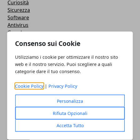
Curiosità
Sicurezza
Software
Antivirus
Google
Utility
Consenso sui Cookie
Giochi
Servizi online
Utilizziamo i cookie per ottimizzare il nostro sito
Eventi
web e il nostro servizio. Puoi scegliere a quali
How To - Come Fare
categorie dare il tuo consenso.
CMS
Smartphone
Cookie Policy
|
Privacy Policy
iPhone
Apple
Personalizza
Videogames
Rifiuta Opzionali
Streaming
Android
Accetta Tutto
Musica
MacBook