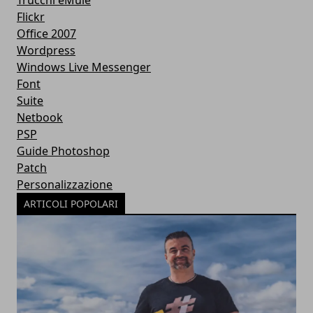
Trucchi eMule
Flickr
Office 2007
Wordpress
Windows Live Messenger
Font
Suite
Netbook
PSP
Guide Photoshop
Patch
Personalizzazione
ARTICOLI POPOLARI