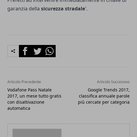
Prefetti ad intervenire immediatamente in chiave di
garanzia della
sicurezza stradale
'.
Facebook
Twitter
Whatsapp
Articolo Precedente
Articolo Successivo
Vodafone Pass Natale
Google Trends 2017,
2017, un mese tutto gratis
classifica annuale parole
con disattivazione
più cercate per categoria
automatica