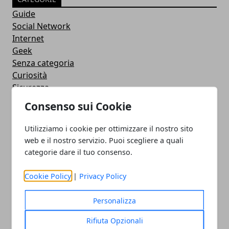
Guide
Social Network
Internet
Geek
Senza categoria
Curiosità
Sicurezza
Software
Consenso sui Cookie
Antivirus
Google
Utilizziamo i cookie per ottimizzare il nostro sito
Utility
web e il nostro servizio. Puoi scegliere a quali
Giochi
categorie dare il tuo consenso.
Servizi online
Eventi
Cookie Policy
|
Privacy Policy
How To - Come Fare
CMS
Personalizza
Smartphone
Rifiuta Opzionali
iPhone