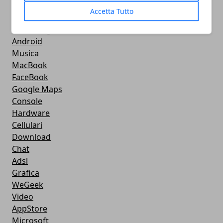
Apple
Accetta Tutto
Videogames
Streaming
Android
Musica
MacBook
FaceBook
Google Maps
Console
Hardware
Cellulari
Download
Chat
Adsl
Grafica
WeGeek
Video
AppStore
Microsoft