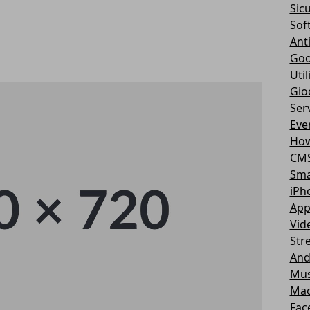
Sic
Sof
Ant
Goo
Util
Gio
Serv
Eve
How
CM
Sma
iPh
App
Vid
Str
And
Mus
Ma
Fac