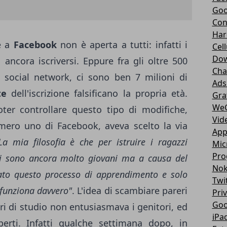
Goo
Con
Har
e a
Facebook
non è aperta a tutti: infatti i
Cell
Dow
ancora iscriversi. Eppure fra gli oltre 500
Cha
to social network, ci sono ben 7 milioni di
Ads
te
dell'iscrizione falsificano la propria età.
Gra
We
ter controllare questo tipo di modifiche,
Vid
ero uno di Facebook, aveva scelto la via
App
La mia filosofia è che per istruire i ragazzi
Mic
Pro
i sono ancora molto giovani ma a causa del
Nok
ato questo processo di apprendimento e solo
Twi
funziona davvero"
. L'idea di scambiare pareri
Pri
Goo
ibri di studio non entusiasmava i genitori, ed
iPa
perti. Infatti qualche settimana dopo, in