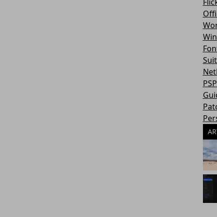
Flic
Off
Wor
Win
Fon
Sui
Net
PSP
Gui
Pat
Per
AR