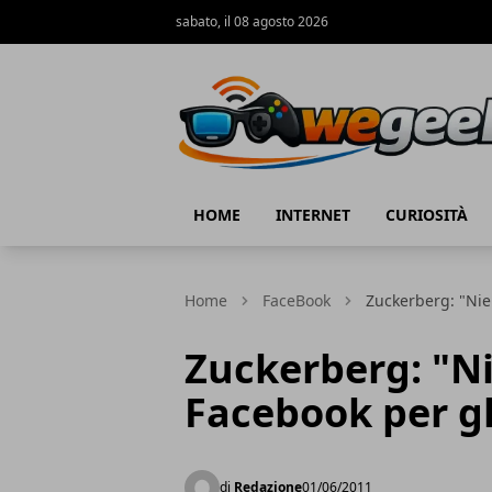
sabato, il 08 agosto 2026
WeGeek.net
HOME
INTERNET
CURIOSITÀ
Home
FaceBook
Zuckerberg: "Nie
Zuckerberg: "N
Facebook per gl
di
Redazione
01/06/2011