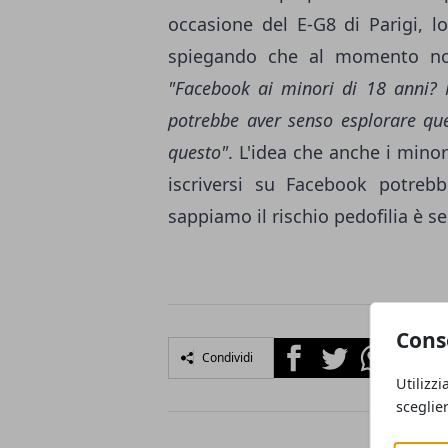
occasione del E-G8 di Parigi, 
spiegando che al momento non s
"Facebook ai minori di 18 anni? N
potrebbe aver senso esplorare qu
questo"
. L'idea che anche i minor
iscriversi su Facebook potreb
sappiamo il rischio pedofilia è 
Cons
Facebook
Twitter
Whatsapp
Condividi
Utilizzi
sceglie