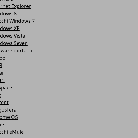
ernet Explorer
dows 8
cchi Windows 7
dows XP
dows Vista
dows Seven
tware portatili
oo
i
il
ri
pace
g
rent
gosfera
ome OS
ne
cchi eMule