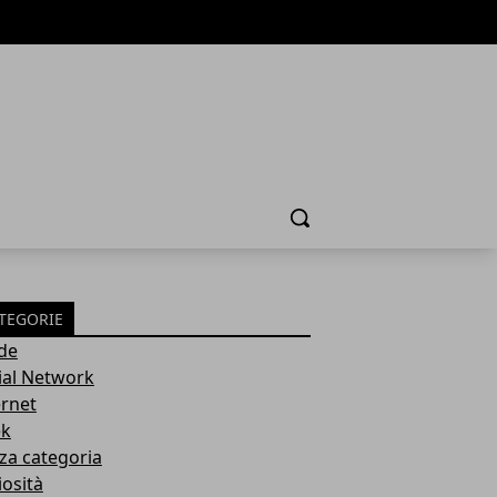
Cerca
TEGORIE
de
ial Network
ernet
k
za categoria
iosità