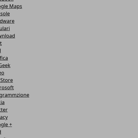
gle Maps
sole
dware
ulari
nload
t
l
fica
Geek
eo
Store
rosoft
grammzione
ia
tter
vacy
gle +
d