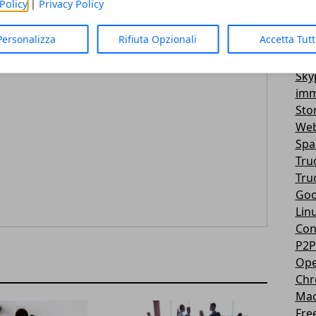
Policy
|
Privacy Policy
Vir
Articolo Successivo
3D
w
Invia sms gratis dal web con SMS World
Personalizza
Rifiuta Opzionali
Accetta Tut
Mes
You
Sky
imm
Sto
Web
Sp
Tru
Tru
Goo
Lin
Con
P2P
Ope
Ch
Ma
Fre