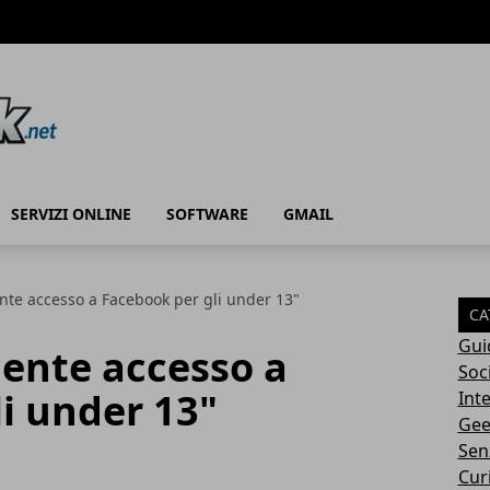
SERVIZI ONLINE
SOFTWARE
GMAIL
nte accesso a Facebook per gli under 13"
CA
Gui
iente accesso a
Soc
i under 13"
Int
Gee
Sen
Cur