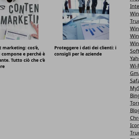
Int
Win
Tru
Win
Win
Win
 marketing: cos’è,
Proteggere i dati dei clienti: i
Sof
i compone e perché è
consigli per le aziende
Yah
nte. Tutto ciò che c’è
Wi-F
re
Gma
Safa
MyS
Bin
Tor
Blo
Chr
Ico
Tru