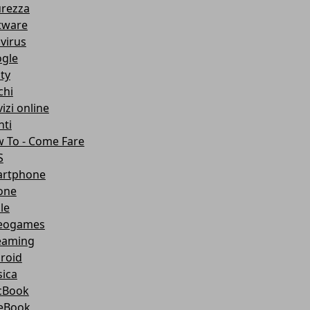
urezza
tware
ivirus
gle
ity
chi
izi online
nti
 To - Come Fare
S
rtphone
one
le
eogames
eaming
roid
ica
cBook
eBook