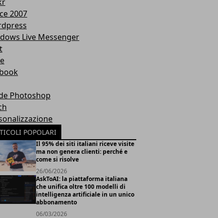
kr
ice 2007
dpress
dows Live Messenger
t
te
book
de Photoshop
ch
sonalizzazione
TICOLI POPOLARI
Il 95% dei siti italiani riceve visite
ma non genera clienti: perché e
come si risolve
26/06/2026
AskToAI: la piattaforma italiana
che unifica oltre 100 modelli di
intelligenza artificiale in un unico
abbonamento
06/03/2026