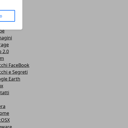
us
to
senger
Tube
pe
agini
rage
 2.0
am
cchi FaceBook
cchi e Segreti
gle Earth
ux
tatti
ra
rome
cOSX
eware