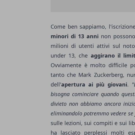
Come ben sappiamo, l'iscrizion
minori di 13 anni
non possono 
milioni di utenti attivi sul no
under 13, che
aggirano il limi
Ovviamente è molto difficile po
tanto che Mark Zuckerberg, num
dell'
apertura ai più giovani
.
"
bisogna cominciare quando quest
divieto non abbiamo ancora inizi
eliminandolo potremmo vedere se 
sulle lezioni, sui compiti e sui l
ha lasciato perplessi molti es