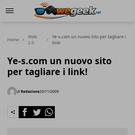
WeGeek.net
Web
Ye-s.com un nuovo sito per tagliare i
Home
2.0
link!
Ye-s.com un nuovo sito
per tagliare i link!
di
Redazione
20/11/2009
Facebook
Twitter
Whatsapp