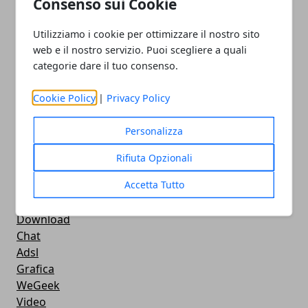
Consenso sui Cookie
Smartphone
iPhone
Utilizziamo i cookie per ottimizzare il nostro sito
Apple
web e il nostro servizio. Puoi scegliere a quali
Videogames
categorie dare il tuo consenso.
Streaming
Android
Cookie Policy
|
Privacy Policy
Musica
MacBook
Personalizza
FaceBook
Google Maps
Rifiuta Opzionali
Console
Accetta Tutto
Hardware
Cellulari
Download
Chat
Adsl
Grafica
WeGeek
Video