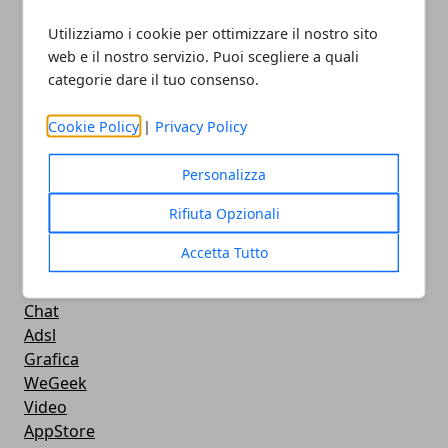
Apple
Utilizziamo i cookie per ottimizzare il nostro sito
Videogames
web e il nostro servizio. Puoi scegliere a quali
Streaming
categorie dare il tuo consenso.
Android
Musica
Cookie Policy
|
Privacy Policy
MacBook
FaceBook
Personalizza
Google Maps
Rifiuta Opzionali
Console
Hardware
Accetta Tutto
Cellulari
Download
Chat
Adsl
Grafica
WeGeek
Video
AppStore