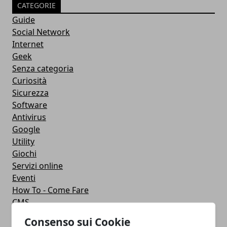
CATEGORIE
Guide
Social Network
Internet
Geek
Senza categoria
Curiosità
Sicurezza
Software
Antivirus
Google
Utility
Giochi
Servizi online
Eventi
How To - Come Fare
CMS
Smartphone
Consenso sui Cookie
iPhone